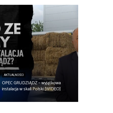
AKTUALNOŚCI
AKTUALNOŚCI
Spółdzielnia en
OPEC GRUDZIĄDZ – wyjątkowa
Zbuczyn chce m
instalacja w skali Polski [WIDEO]
rolniczą