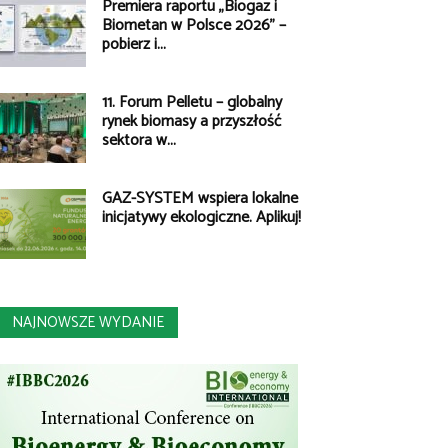
Premiera raportu „Biogaz i
Biometan w Polsce 2026” –
pobierz i...
11. Forum Pelletu – globalny
rynek biomasy a przyszłość
sektora w...
GAZ-SYSTEM wspiera lokalne
inicjatywy ekologiczne. Aplikuj!
NAJNOWSZE WYDANIE