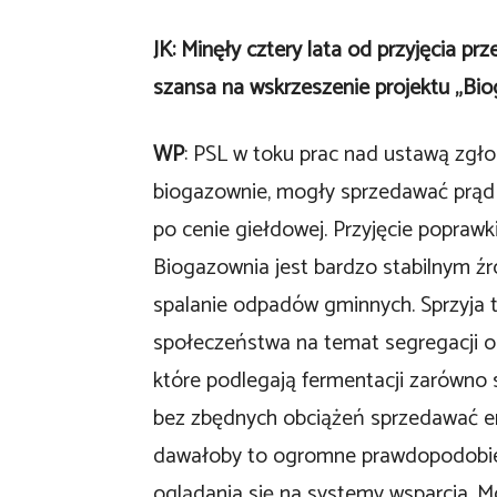
JK: Minęły cztery lata od przyjęcia p
szansa na wskrzeszenie projektu „Bi
WP
: PSL w toku prac nad ustawą zgło
biogazownie, mogły sprzedawać prąd
po cenie giełdowej. Przyjęcie poprawk
Biogazownia jest bardzo stabilnym źró
spalanie odpadów gminnych. Sprzyja 
społeczeństwa na temat segregacji o
które podlegają fermentacji zarówno s
bez zbędnych obciążeń sprzedawać en
dawałoby to ogromne prawdopodobień
oglądania się na systemy wsparcia. M