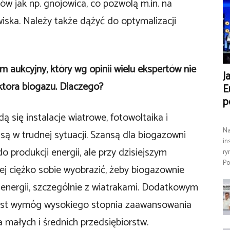
 jak np. gnojowica, co pozwolą m.in. na
iska. Należy także dążyć do optymalizacji
 aukcyjny, który wg opinii wielu ekspertów nie
J
ktora biogazu. Dlaczego?
E
p
dą się instalacje wiatrowe, fotowoltaika i
Na
 są w trudnej sytuacji. Szansą dla biogazowni
in
 produkcji energii, ale przy dzisiejszym
ry
Po
ej ciężko sobie wyobrazić, żeby biogazownie
energii, szczególnie z wiatrakami. Dodatkowym
est wymóg wysokiego stopnia zaawansowania
a małych i średnich przedsiębiorstw.