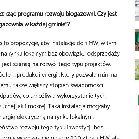
rzez rząd programu rozwoju biogazowni. Czy jest
ogazownia w każdej gminie”?
siło propozycję, aby instalacje do 1 MW, w tym
 na rynku lokalnym bez obowiązku odsprzedaży
i jest szansą na rozwój tego typu projektów.
dłem produkcji energii, który pozwala m.in. na
temu także większy stopień świadomości
dpadów, co umożliwia wykorzystanie tych,
uchej jak i mokrej. Taka instalacja mogłaby
ergię elektryczną na rynku lokalnym,
stwo rozwoju tego typu inwestycji, bez
ówimy wówczas nie o cenie 200 zł za 1 MW, ale