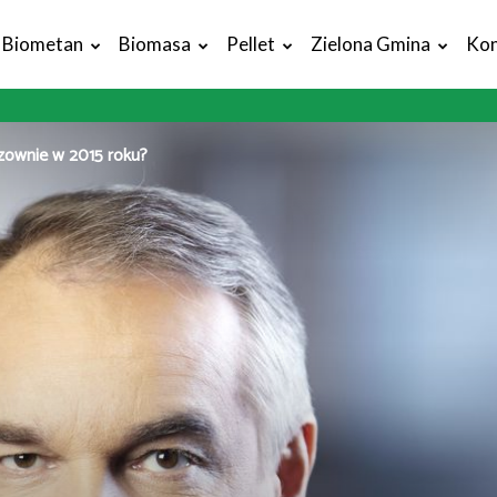
Biometan
Biomasa
Pellet
Zielona Gmina
Kon
zownie w 2015 roku?