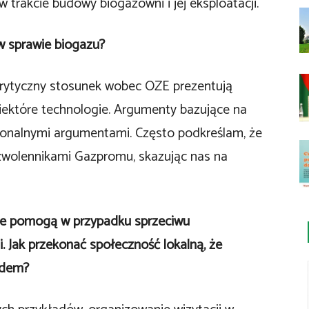
 w trakcie budowy biogazowni i jej eksploatacji.
w sprawie biogazu?
krytyczny stosunek wobec OZE prezentują
niektóre technologie. Argumenty bazujące na
onalnymi argumentami. Często podkreślam, że
 zwolennikami Gazpromu, skazując nas na
nie pomogą w przypadku sprzeciwu
 Jak przekonać społeczność lokalną, że
adem?