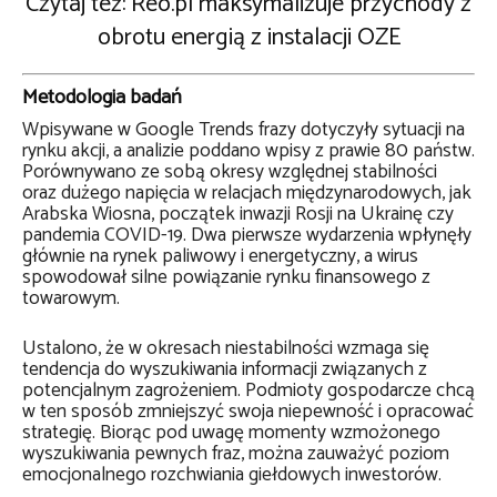
Czytaj też: Reo.pl maksymalizuje przychody z
obrotu energią z instalacji OZE
Metodologia badań
Wpisywane w Google Trends frazy dotyczyły sytuacji na
rynku akcji, a analizie poddano wpisy z prawie 80 państw.
Porównywano ze sobą okresy względnej stabilności
oraz dużego napięcia w relacjach międzynarodowych, jak
Arabska Wiosna, początek inwazji Rosji na Ukrainę czy
pandemia COVID-19. Dwa pierwsze wydarzenia wpłynęły
głównie na rynek paliwowy i energetyczny, a wirus
spowodował silne powiązanie rynku finansowego z
towarowym.
Ustalono, że w okresach niestabilności wzmaga się
tendencja do wyszukiwania informacji związanych z
potencjalnym zagrożeniem. Podmioty gospodarcze chcą
w ten sposób zmniejszyć swoja niepewność i opracować
strategię. Biorąc pod uwagę momenty wzmożonego
wyszukiwania pewnych fraz, można zauważyć poziom
emocjonalnego rozchwiania giełdowych inwestorów.