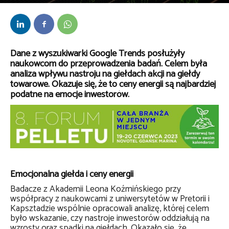
Przez
Daria Lisiecka
-
15 maja 2023
Dane z wyszukiwarki Google Trends posłużyły
naukowcom do przeprowadzenia badań. Celem była
analiza wpływu nastroju na giełdach akcji na giełdy
towarowe. Okazuje się, że to ceny energii są najbardziej
podatne na emocje inwestorów.
Emocjonalna giełda i ceny energii
Badacze z Akademii Leona Koźmińskiego przy
współpracy z naukowcami z uniwersytetów w Pretorii i
Kapsztadzie wspólnie opracowali analizę, której celem
było wskazanie, czy nastroje inwestorów oddziałują na
wzrosty oraz spadki na giełdach. Okazało się, że