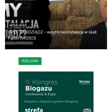
AKTUALNOŚCI
OPEC GRUDZIĄDZ – wyjątkowa instalacja w skali
S
Polski [WIDEO]
m
REKLAMA