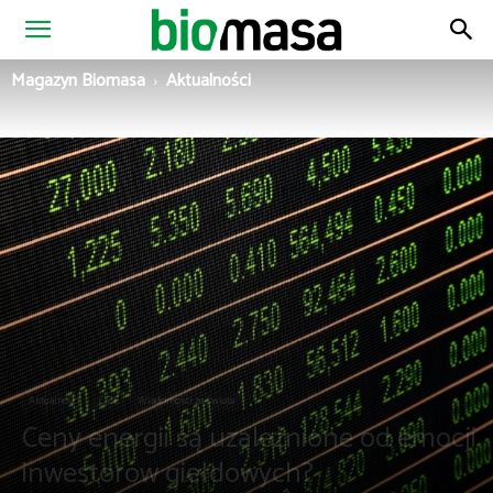
Magazyn
Magazyn Biomasa
Aktualności
Biomasa
Aktualności
OZE
Wiadomości ze świata
Ceny energii są uzależnione od emocji
inwestorów giełdowych?