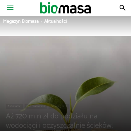
Magazyn
Magazyn Biomasa
Aktualności
Biomasa
Aktualności
Dofinansowania
Zielona gmina
Aż 720 mln zł do podziału na
wodociągi i oczyszczalnie ścieków!