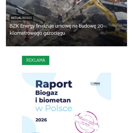
AKTUALNOŚCI
BZK Energy finalizuje umowę na budowę 20-
kilometrowego gazociągu
B
REKLAMA