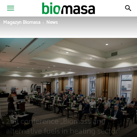
Magazyn
Magazyn Biomasa
News
Biomasa
News
2nd conference „Biomass and
alternative fuels in heating sector”