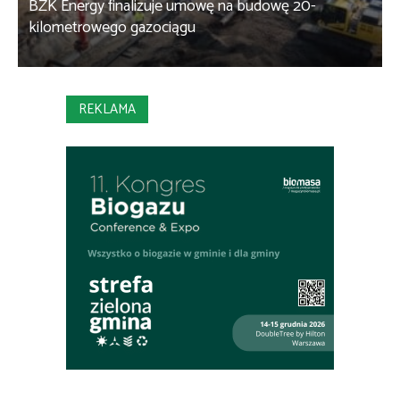
BZK Energy finalizuje umowę na budowę 20-
kilometrowego gazociągu
B
REKLAMA