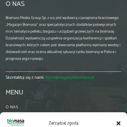
O NAS
Biomass Media Group Sp. z o.o. jest wydawcą czasopisma branżowego
„Magazyn Biomasa” oraz specjalistycznych dodatków poświęconych
m.in. tematyce pelletu, biogazu i urządzeń grzewczych na biomasę.
Działalność wydawniczą uzupełnia organizacja konferencji i spotkań
branżowych, których celem jest stworzenie platformy wymiany wiedzy i
doświadczeń oraz ocena aktualnej sytuacji rynku biomasy w Polsce i
prognoza jego rozwoju.
Skontaktuj się z nami:
biuro@magazynbiomasa.pl
MENU
O NAS
KONTAKT
Zarządzaj zgodą
WSPÓŁPRACA