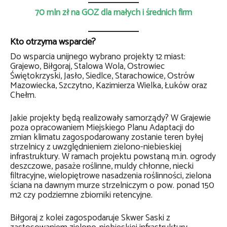
70 mln zł na GOZ dla małych i średnich firm
Kto otrzyma wsparcie?
Do wsparcia unijnego wybrano projekty 12 miast:
Grajewo, Biłgoraj, Stalowa Wola, Ostrowiec
Świętokrzyski, Jasło, Siedlce, Starachowice, Ostrów
Mazowiecka, Szczytno, Kazimierza Wielka, Łuków oraz
Chełm.
Jakie projekty będą realizowały samorządy? W Grajewie
poza opracowaniem Miejskiego Planu Adaptacji do
zmian klimatu zagospodarowany zostanie teren byłej
strzelnicy z uwzględnieniem zielono-niebieskiej
infrastruktury. W ramach projektu powstaną m.in. ogrody
deszczowe, pasaże roślinne, muldy chłonne, niecki
filtracyjne, wielopiętrowe nasadzenia roślinności, zielona
ściana na dawnym murze strzelniczym o pow. ponad 150
m2 czy podziemne zbiorniki retencyjne.
Biłgoraj z kolei zagospodaruje Skwer Saski z