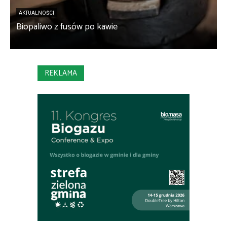
S
AKTUALNOŚCI
Biopaliwo z fusów po kawie
o
REKLAMA