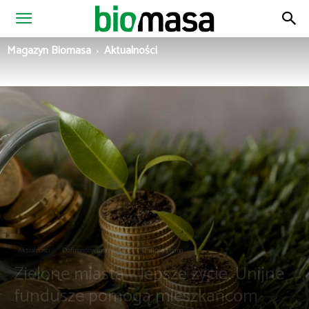
Magazyn
Magazyn Biomasa
Aktualności
Biomasa
Aktualności
Dofinansowania
OZE
Zielona gmina
Zielone miasta – lepsze życie. Unijne
fundusze pomogą mieszkańcom