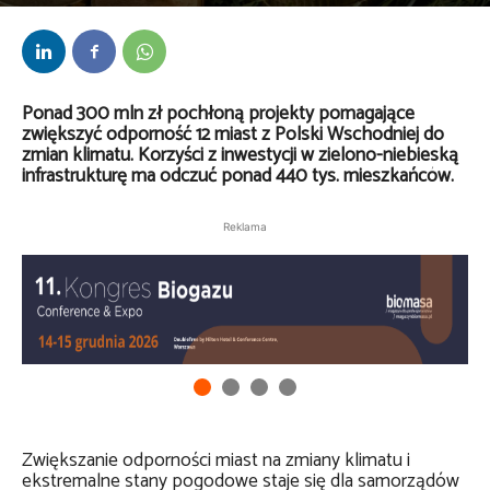
Przez
Lech Bojarski
-
12 września 2025
Ponad 300 mln zł pochłoną projekty pomagające
zwiększyć odporność 12 miast z Polski Wschodniej do
zmian klimatu. Korzyści z inwestycji w zielono-niebieską
infrastrukturę ma odczuć ponad 440 tys. mieszkańców.
Reklama
Zwiększanie odporności miast na zmiany klimatu i
ekstremalne stany pogodowe staje się dla samorządów