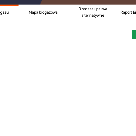
Biomasa i paliwa
ogazu
Mapa biogazowa
Raport B
alternatywne