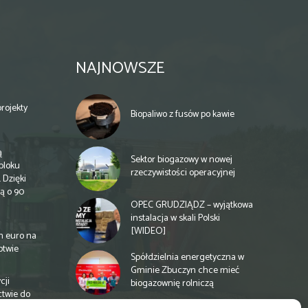
NAJNOWSZE
rojekty
Biopaliwo z fusów po kawie
ą
Sektor biogazowy w nowej
bloku
rzeczywistości operacyjnej
 Dzięki
ą o 90
OPEC GRUDZIĄDZ – wyjątkowa
instalacja w skali Polski
[WIDEO]
n euro na
otwie
Spółdzielnia energetyczna w
Gminie Zbuczyn chce mieć
cji
biogazownię rolniczą
ctwie do