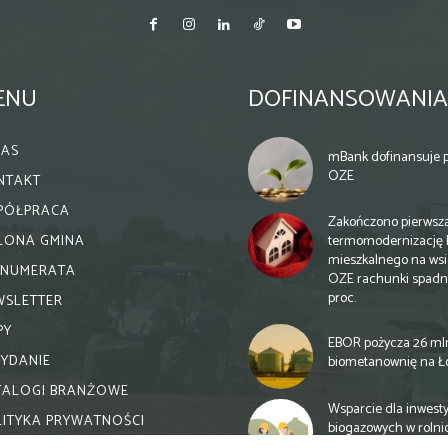
ENU
DOFINANSOWANIA
NAS
mBank dofinansuje p
OZE
NTAKT
PÓŁPRACA
Zakończono pierwsz
termomodernizację 
ELONA GMINA
mieszkalnego na wsi.
ENUMERATA
OZE rachunki spadn
proc.
WSLETTER
PY
EBOR pożycza 26 ml
WYDANIE
biometanownię na Ł
TALOGI BRANŻOWE
Wsparcie dla inwesty
LITYKA PRYWATNOŚCI
biogazowych w rolni
zmiany