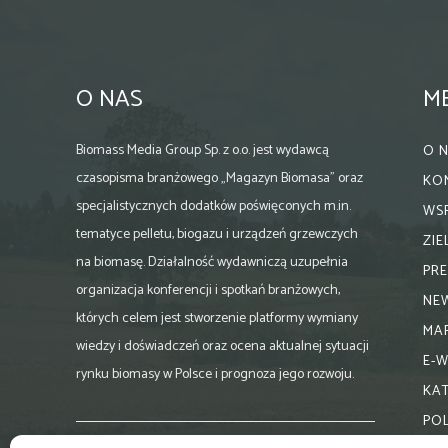
O NAS
M
Biomass Media Group Sp. z o.o. jest wydawcą
O 
czasopisma branżowego „Magazyn Biomasa” oraz
KO
specjalistycznych dodatków poświęconych m.in.
WS
tematyce pelletu, biogazu i urządzeń grzewczych
ZI
na biomasę. Działalność wydawniczą uzupełnia
PR
organizacja konferencji i spotkań branżowych,
NE
których celem jest stworzenie platformy wymiany
MA
wiedzy i doświadczeń oraz ocena aktualnej sytuacji
E-
rynku biomasy w Polsce i prognoza jego rozwoju.
KA
PO
Skontaktuj się z nami: