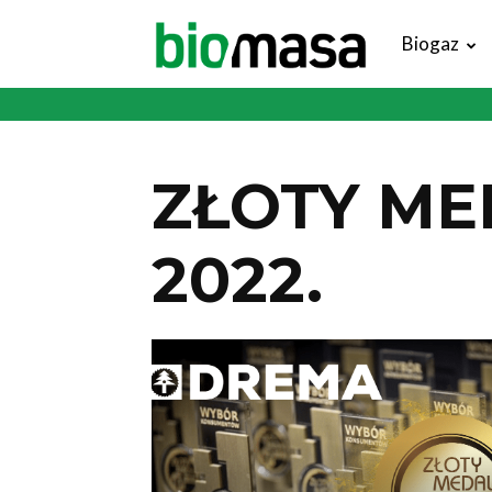
Magazyn
Biogaz
Biomasa
ZŁOTY M
2022.