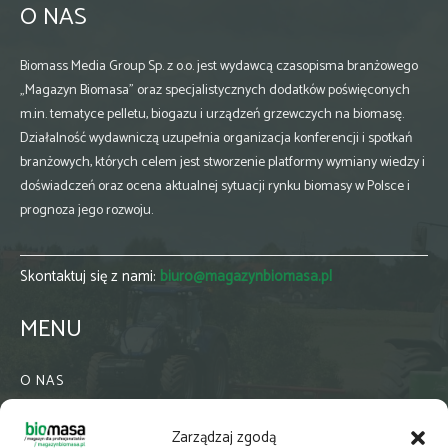
O NAS
Biomass Media Group Sp. z o.o. jest wydawcą czasopisma branżowego
„Magazyn Biomasa” oraz specjalistycznych dodatków poświęconych
m.in. tematyce pelletu, biogazu i urządzeń grzewczych na biomasę.
Działalność wydawniczą uzupełnia organizacja konferencji i spotkań
branżowych, których celem jest stworzenie platformy wymiany wiedzy i
doświadczeń oraz ocena aktualnej sytuacji rynku biomasy w Polsce i
prognoza jego rozwoju.
Skontaktuj się z nami:
biuro@magazynbiomasa.pl
MENU
O NAS
KONTAKT
Zarządzaj zgodą
WSPÓŁPRACA