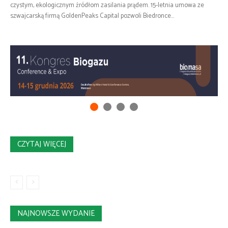
czystym, ekologicznym źródłom zasilania prądem. 15-letnia umowa ze
szwajcarską firmą GoldenPeaks Capital pozwoli Biedronce...
CZYTAJ WIĘCEJ
NAJNOWSZE WYDANIE