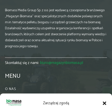
Biomass Media Group Sp. z o.o. jest wydawcą czasopisma branżowego
„Magazyn Biomasa” oraz specjalistycznych dodatków poświęconych
m.in. tematyce pelletu, biogazu i urządzeń grzewczych na biomasę.
Działalność wydawniczą uzupełnia organizacja konferencji i spotkań
branżowych, których celem jest stworzenie platformy wymiany wiedzy i
doświadczeń oraz ocena aktualnej sytuacji rynku biomasy w Polsce i
prognoza jego rozwoju.
Skontaktuj się z nami:
biuro@magazynbiomasa.pl
MENU
O NAS
KONTAKT
Zarządzaj zgodą
WSPÓŁPRACA
ZIELONA GMINA