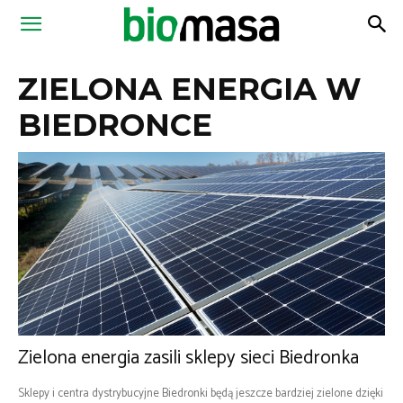
Magazyn
ZIELONA ENERGIA W
Biomasa
BIEDRONCE
Zielona energia zasili sklepy sieci Biedronka
Sklepy i centra dystrybucyjne Biedronki będą jeszcze bardziej zielone dzięki