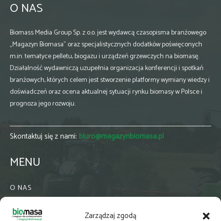
O NAS
Biomass Media Group Sp. z o.o. jest wydawcą czasopisma branżowego
„Magazyn Biomasa” oraz specjalistycznych dodatków poświęconych
m.in. tematyce pelletu, biogazu i urządzeń grzewczych na biomasę.
Działalność wydawniczą uzupełnia organizacja konferencji i spotkań
branżowych, których celem jest stworzenie platformy wymiany wiedzy i
doświadczeń oraz ocena aktualnej sytuacji rynku biomasy w Polsce i
prognoza jego rozwoju.
Skontaktuj się z nami:
biuro@magazynbiomasa.pl
MENU
O NAS
KONTAKT
Zarządzaj zgodą
WSPÓŁPRACA