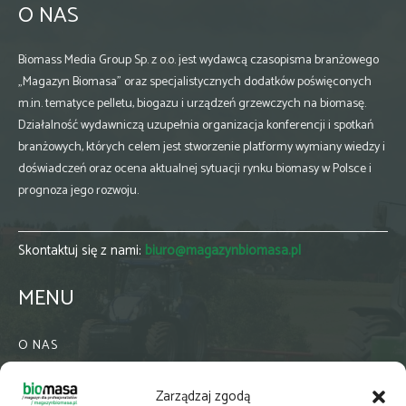
O NAS
Biomass Media Group Sp. z o.o. jest wydawcą czasopisma branżowego
„Magazyn Biomasa” oraz specjalistycznych dodatków poświęconych
m.in. tematyce pelletu, biogazu i urządzeń grzewczych na biomasę.
Działalność wydawniczą uzupełnia organizacja konferencji i spotkań
branżowych, których celem jest stworzenie platformy wymiany wiedzy i
doświadczeń oraz ocena aktualnej sytuacji rynku biomasy w Polsce i
prognoza jego rozwoju.
Skontaktuj się z nami:
biuro@magazynbiomasa.pl
MENU
O NAS
KONTAKT
Zarządzaj zgodą
WSPÓŁPRACA