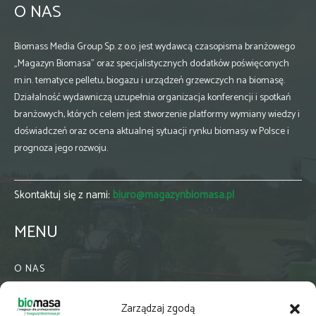
O NAS
Biomass Media Group Sp. z o.o. jest wydawcą czasopisma branżowego
„Magazyn Biomasa” oraz specjalistycznych dodatków poświęconych
m.in. tematyce pelletu, biogazu i urządzeń grzewczych na biomasę.
Działalność wydawniczą uzupełnia organizacja konferencji i spotkań
branżowych, których celem jest stworzenie platformy wymiany wiedzy i
doświadczeń oraz ocena aktualnej sytuacji rynku biomasy w Polsce i
prognoza jego rozwoju.
Skontaktuj się z nami:
biuro@magazynbiomasa.pl
MENU
O NAS
KONTAKT
Zarządzaj zgodą
WSPÓŁPRACA