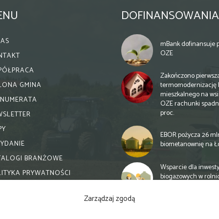
ENU
DOFINANSOWANIA
NAS
mBank dofinansuje p
OZE
NTAKT
PÓŁPRACA
Zakończono pierwsz
termomodernizację 
ELONA GMINA
mieszkalnego na wsi.
ENUMERATA
OZE rachunki spadn
proc.
WSLETTER
PY
EBOR pożycza 26 ml
WYDANIE
biometanownię na Ł
TALOGI BRANŻOWE
Wsparcie dla inwesty
LITYKA PRYWATNOŚCI
biogazowych w rolni
zmiany
Zarządzaj zgodą
Banki otwierają się n
inwestycje biogazow