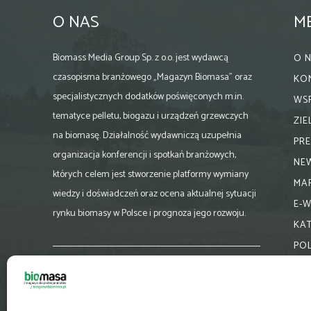
O NAS
M
Biomass Media Group Sp. z o.o. jest wydawcą
O 
czasopisma branżowego „Magazyn Biomasa” oraz
KO
specjalistycznych dodatków poświęconych m.in.
WS
tematyce pelletu, biogazu i urządzeń grzewczych
ZI
na biomasę. Działalność wydawniczą uzupełnia
PR
organizacja konferencji i spotkań branżowych,
NE
których celem jest stworzenie platformy wymiany
MA
wiedzy i doświadczeń oraz ocena aktualnej sytuacji
E-
rynku biomasy w Polsce i prognoza jego rozwoju.
KA
PO
Skontaktuj się z nami:
biuro@magazynbiomasa.pl