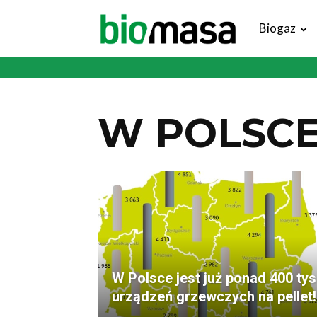
Magazyn
Biogaz
Biomasa
W POLSC
W Polsce jest już ponad 400 tys
urządzeń grzewczych na pellet!