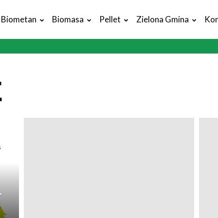
Biometan
Biomasa
Pellet
Zielona Gmina
Kon
E
.