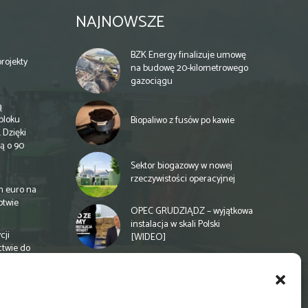
NAJNOWSZE
BZK Energy finalizuje umowę
rojekty
na budowę 20-kilometrowego
gazociągu
ą
bloku
Biopaliwo z fusów po kawie
 Dzięki
ą o 90
Sektor biogazowy w nowej
rzeczywistości operacyjnej
n euro na
otwie
OPEC GRUDZIĄDZ – wyjątkowa
instalacja w skali Polski
cji
[WIDEO]
ctwie do
Spółdzielnia energetyczna w
Gminie Zbuczyn chce mieć
biogazownię rolniczą
a
e