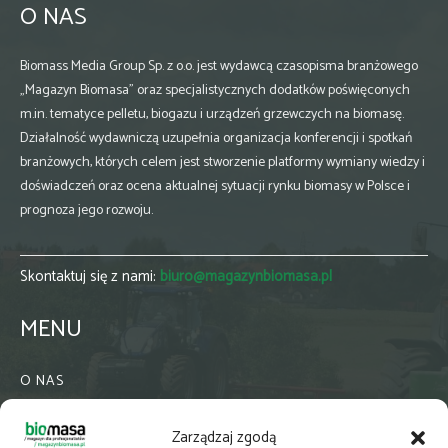
O NAS
Biomass Media Group Sp. z o.o. jest wydawcą czasopisma branżowego
„Magazyn Biomasa” oraz specjalistycznych dodatków poświęconych
m.in. tematyce pelletu, biogazu i urządzeń grzewczych na biomasę.
Działalność wydawniczą uzupełnia organizacja konferencji i spotkań
branżowych, których celem jest stworzenie platformy wymiany wiedzy i
doświadczeń oraz ocena aktualnej sytuacji rynku biomasy w Polsce i
prognoza jego rozwoju.
Skontaktuj się z nami:
biuro@magazynbiomasa.pl
MENU
O NAS
KONTAKT
Zarządzaj zgodą
WSPÓŁPRACA