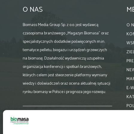
O NAS
M
Biomass Media Group Sp. z o.o. jest wydawcą
O 
czasopisma branżowego „Magazyn Biomasa” oraz
KO
specjalistycznych dodatków poświęconych m.in.
WS
tematyce pelletu, biogazu i urządzeń grzewczych
ZI
na biomasę. Działalność wydawniczą uzupełnia
PR
organizacja konferencji i spotkań branżowych,
NE
których celem jest stworzenie platformy wymiany
MA
wiedzy i doświadczeń oraz ocena aktualnej sytuacji
E-
rynku biomasy w Polsce i prognoza jego rozwoju.
KA
PO
Skontaktuj się z nami:
biuro@magazynbiomasa.pl