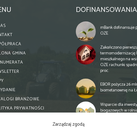
ENU
DOFINANSOWANIA
NAS
mBank dofinansuje p
OZE
NTAKT
PÓŁPRACA
Zakończono pierwsz
termomodernizację 
ELONA GMINA
mieszkalnego na wsi.
ENUMERATA
OZE rachunki spadn
proc.
WSLETTER
PY
EBOR pożycza 26 ml
WYDANIE
biometanownię na Ł
TALOGI BRANŻOWE
Wsparcie dla inwesty
LITYKA PRYWATNOŚCI
biogazowych w rolni
zmiany
Zarządzaj zgodą
Banki otwierają się n
inwestycje biogazow