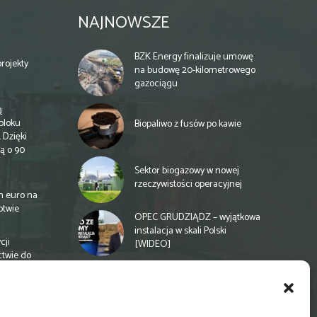
NAJNOWSZE
BZK Energy finalizuje umowę
rojekty
na budowę 20-kilometrowego
gazociągu
ą
bloku
Biopaliwo z fusów po kawie
 Dzięki
ą o 90
Sektor biogazowy w nowej
rzeczywistości operacyjnej
n euro na
otwie
OPEC GRUDZIĄDZ – wyjątkowa
instalacja w skali Polski
cji
[WIDEO]
ctwie do
Spółdzielnia energetyczna w
Gminie Zbuczyn chce mieć
biogazownię rolniczą
a
e