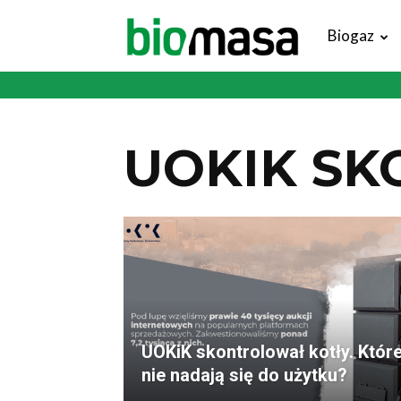
Magazyn
Biogaz
Biomasa
UOKIK SK
UOKiK skontrolował kotły. Któr
nie nadają się do użytku?