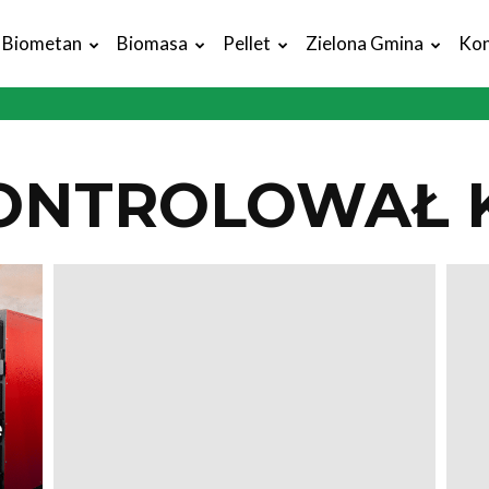
Biometan
Biomasa
Pellet
Zielona Gmina
Kon
ONTROLOWAŁ 
e