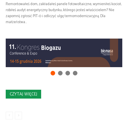
Remontowałeś dom, zakładałeś panele fotowoltaiczne, wymieniłeś kocioł,
robiłeś audyt energetyczny budynku, którego jesteś właścicielem? Nie
zapomnij zgłosić PIT-0 i odliczyć ulgę termomodernizacyjną. Dla
małżeństwa...
CZYTAJ WIĘCEJ