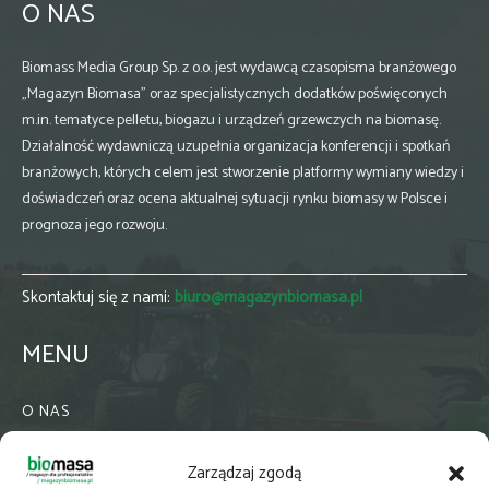
O NAS
Biomass Media Group Sp. z o.o. jest wydawcą czasopisma branżowego
„Magazyn Biomasa” oraz specjalistycznych dodatków poświęconych
m.in. tematyce pelletu, biogazu i urządzeń grzewczych na biomasę.
Działalność wydawniczą uzupełnia organizacja konferencji i spotkań
branżowych, których celem jest stworzenie platformy wymiany wiedzy i
doświadczeń oraz ocena aktualnej sytuacji rynku biomasy w Polsce i
prognoza jego rozwoju.
Skontaktuj się z nami:
biuro@magazynbiomasa.pl
MENU
O NAS
KONTAKT
Zarządzaj zgodą
WSPÓŁPRACA