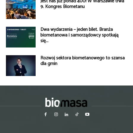
Jest nas już ponad 400! W Warszawie trwa
9. Kongres Biometanu
Dwa wydarzenia – jeden bilet. Branża
biometanowa i samorządowcy spotkają
się...
Rozwój sektora biometanowego to szansa
dla gmin