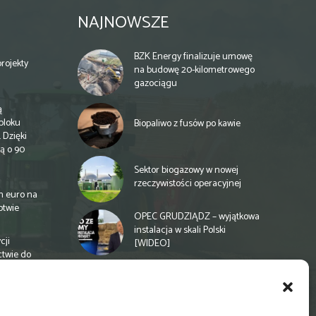
NAJNOWSZE
BZK Energy finalizuje umowę
rojekty
na budowę 20-kilometrowego
gazociągu
ą
bloku
Biopaliwo z fusów po kawie
 Dzięki
ą o 90
Sektor biogazowy w nowej
rzeczywistości operacyjnej
n euro na
otwie
OPEC GRUDZIĄDZ – wyjątkowa
instalacja w skali Polski
cji
[WIDEO]
ctwie do
Spółdzielnia energetyczna w
Gminie Zbuczyn chce mieć
biogazownię rolniczą
a
e