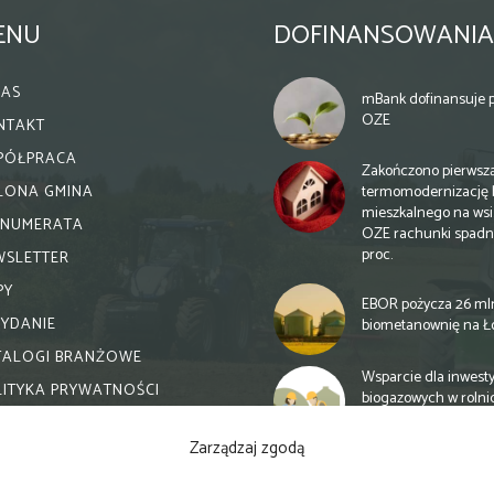
ENU
DOFINANSOWANIA
NAS
mBank dofinansuje p
OZE
NTAKT
PÓŁPRACA
Zakończono pierwsz
termomodernizację 
ELONA GMINA
mieszkalnego na wsi.
ENUMERATA
OZE rachunki spadn
proc.
WSLETTER
PY
EBOR pożycza 26 ml
WYDANIE
biometanownię na Ł
TALOGI BRANŻOWE
Wsparcie dla inwesty
LITYKA PRYWATNOŚCI
biogazowych w rolni
zmiany
Zarządzaj zgodą
Banki otwierają się n
inwestycje biogazow