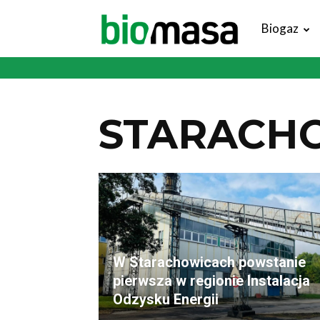
Magazyn
Biogaz
Biomasa
STARACHO
W Starachowicach powstanie
pierwsza w regionie Instalacja
Odzysku Energii