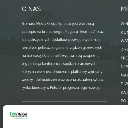
O NAS
M
Biomass Media Group Sp. z o.o. jest wydawcą
O 
czasopisma branżowego „Magazyn Biomasa” oraz
KO
specjalistycznych dodatków poświęconych m.in.
WS
tematyce pelletu, biogazu i urządzeń grzewczych
ZI
na biomasę. Działalność wydawniczą uzupełnia
PR
organizacja konferencji i spotkań branżowych,
NE
których celem jest stworzenie platformy wymiany
MA
wiedzy i doświadczeń oraz ocena aktualnej sytuacji
E-
rynku biomasy w Polsce i prognoza jego rozwoju.
KA
PO
Skontaktuj się z nami:
biuro@magazynbiomasa.pl