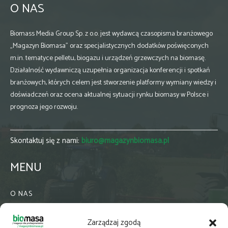
O NAS
Biomass Media Group Sp. z o.o. jest wydawcą czasopisma branżowego
„Magazyn Biomasa” oraz specjalistycznych dodatków poświęconych
m.in. tematyce pelletu, biogazu i urządzeń grzewczych na biomasę.
Działalność wydawniczą uzupełnia organizacja konferencji i spotkań
branżowych, których celem jest stworzenie platformy wymiany wiedzy i
doświadczeń oraz ocena aktualnej sytuacji rynku biomasy w Polsce i
prognoza jego rozwoju.
Skontaktuj się z nami:
biuro@magazynbiomasa.pl
MENU
O NAS
KONTAKT
Zarządzaj zgodą
WSPÓŁPRACA