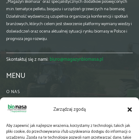
„Magazyn Biomasa” oraz specjalistycznych dodatków poświęconych
m.in. tematyce pelletu, biogazu i urządzeń grzewczych na biomasę.
Działalność wydawniczą uzupełnia organizacja konferencji i spotkań
branżowych, których celem jest stworzenie platformy wymiany wiedzy i
doświadczeń oraz ocena aktualnej sytuacji rynku biomasy w Polsce i
prognoza jego rozwoju.
Skontaktuj się z nami:
biuro@magazynbiomasa.pl
MENU
O NAS
KONTAKT
Zarządzaj zgodą
WSPÓŁPRACA
ZIELONA GMINA
Aby zapewnić jak najlepsze wrażenia, korzystamy z technologii, takich jak
PRENUMERATA
pliki cookie, do przechowywania i/lub uzyskiwania dostępu do informacji o
urządzeniu. Zgoda na te technologie pozwoli nam przetwarzać dane, takie
NEWSLETTER