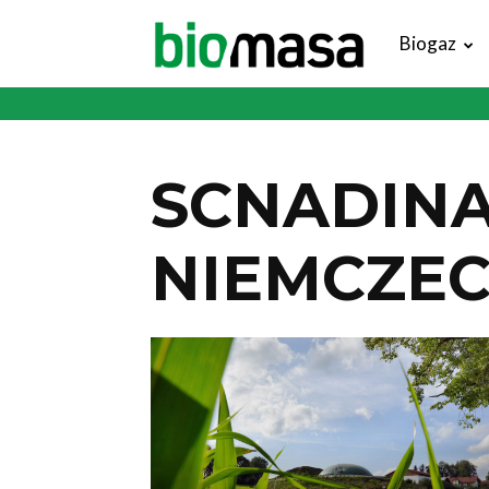
Magazyn
Biogaz
Biomasa
SCNADINA
NIEMCZE