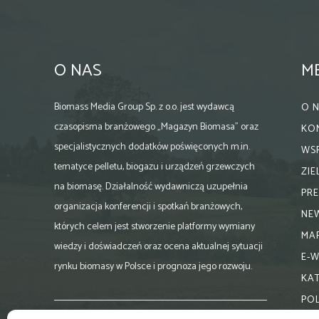
O NAS
M
Biomass Media Group Sp. z o.o. jest wydawcą
O 
czasopisma branżowego „Magazyn Biomasa” oraz
KO
specjalistycznych dodatków poświęconych m.in.
WS
tematyce pelletu, biogazu i urządzeń grzewczych
ZI
na biomasę. Działalność wydawniczą uzupełnia
PR
organizacja konferencji i spotkań branżowych,
NE
których celem jest stworzenie platformy wymiany
MA
wiedzy i doświadczeń oraz ocena aktualnej sytuacji
E-
rynku biomasy w Polsce i prognoza jego rozwoju.
KA
PO
Skontaktuj się z nami: