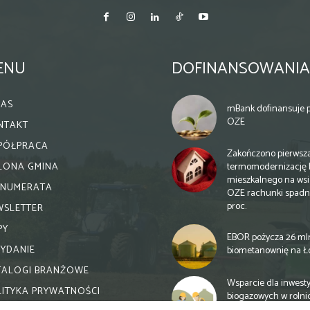
ENU
DOFINANSOWANIA
NAS
mBank dofinansuje p
OZE
NTAKT
PÓŁPRACA
Zakończono pierwsz
termomodernizację 
ELONA GMINA
mieszkalnego na wsi.
ENUMERATA
OZE rachunki spadn
proc.
WSLETTER
PY
EBOR pożycza 26 ml
WYDANIE
biometanownię na Ł
TALOGI BRANŻOWE
Wsparcie dla inwesty
LITYKA PRYWATNOŚCI
biogazowych w rolni
zmiany