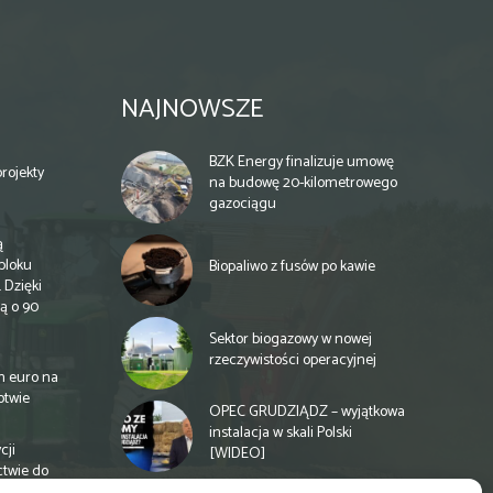
NAJNOWSZE
BZK Energy finalizuje umowę
rojekty
na budowę 20-kilometrowego
gazociągu
ą
bloku
Biopaliwo z fusów po kawie
 Dzięki
ą o 90
Sektor biogazowy w nowej
rzeczywistości operacyjnej
n euro na
otwie
OPEC GRUDZIĄDZ – wyjątkowa
instalacja w skali Polski
cji
[WIDEO]
ctwie do