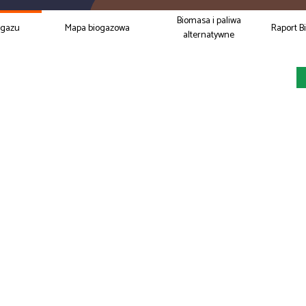
Biomasa i paliwa
ogazu
Mapa biogazowa
Raport B
alternatywne