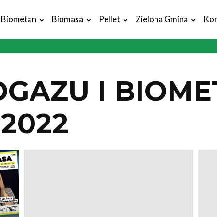
Biometan
Biomasa
Pellet
Zielona Gmina
Kon
OGAZU I BIOM
 2022