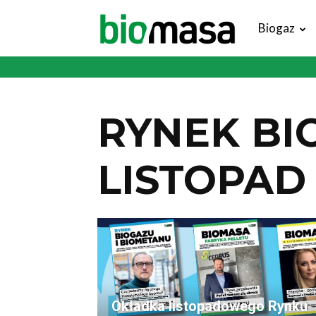
Magazyn
Biogaz
Biomasa
RYNEK BI
LISTOPAD
Okładka listopadowego Rynku