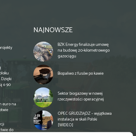
NAJNOWSZE
BZK Energy finalizuje umowę
rojekty
na budowę 20-kilometrowego
gazociągu
ą
bloku
Biopaliwo z fusów po kawie
 Dzięki
ą o 90
Sektor biogazowy w nowej
rzeczywistości operacyjnej
n euro na
otwie
OPEC GRUDZIĄDZ – wyjątkowa
instalacja w skali Polski
cji
[WIDEO]
ctwie do