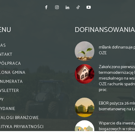
ENU
DOFINANSOWANIA
NAS
mBank dofinansuje p
OZE
NTAKT
PÓŁPRACA
Zakończono pierwsz
termomodernizację 
ELONA GMINA
mieszkalnego na wsi.
ENUMERATA
OZE rachunki spadn
proc.
WSLETTER
PY
EBOR pożycza 26 ml
WYDANIE
biometanownię na Ł
TALOGI BRANŻOWE
Wsparcie dla inwesty
LITYKA PRYWATNOŚCI
biogazowych w rolni
zmiany