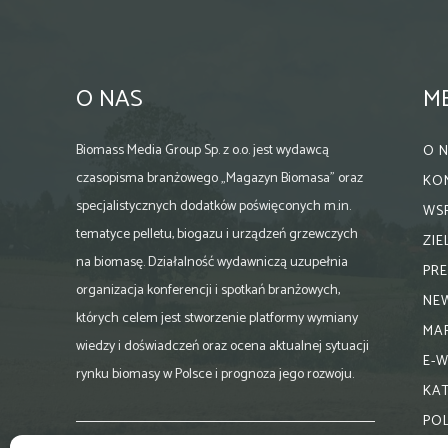
O NAS
M
Biomass Media Group Sp. z o.o. jest wydawcą
O 
czasopisma branżowego „Magazyn Biomasa” oraz
KO
specjalistycznych dodatków poświęconych m.in.
WS
tematyce pelletu, biogazu i urządzeń grzewczych
ZI
na biomasę. Działalność wydawniczą uzupełnia
PR
organizacja konferencji i spotkań branżowych,
NE
których celem jest stworzenie platformy wymiany
MA
wiedzy i doświadczeń oraz ocena aktualnej sytuacji
E-
rynku biomasy w Polsce i prognoza jego rozwoju.
KA
PO
Skontaktuj się z nami: