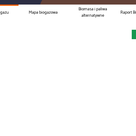
Biomasa i paliwa
ogazu
Mapa biogazowa
Raport B
alternatywne