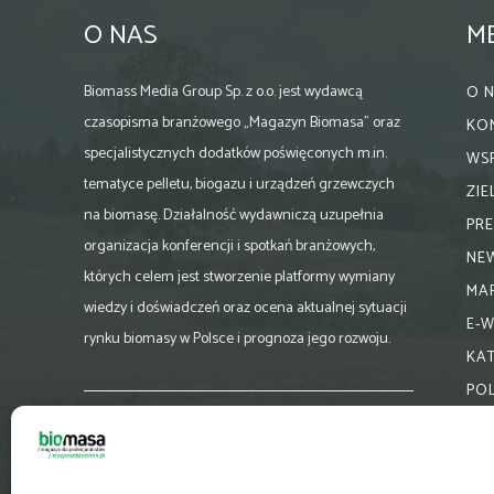
O NAS
M
Biomass Media Group Sp. z o.o. jest wydawcą
O 
czasopisma branżowego „Magazyn Biomasa” oraz
KO
specjalistycznych dodatków poświęconych m.in.
WS
tematyce pelletu, biogazu i urządzeń grzewczych
ZI
na biomasę. Działalność wydawniczą uzupełnia
PR
organizacja konferencji i spotkań branżowych,
NE
których celem jest stworzenie platformy wymiany
MA
wiedzy i doświadczeń oraz ocena aktualnej sytuacji
E-
rynku biomasy w Polsce i prognoza jego rozwoju.
KA
PO
Skontaktuj się z nami:
biuro@magazynbiomasa.pl