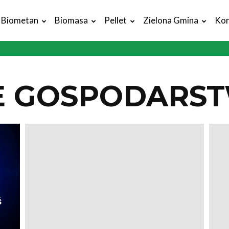
Biometan
Biomasa
Pellet
Zielona Gmina
Kon
IE GOSPODARS
ś