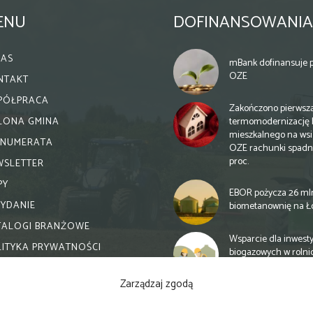
ENU
DOFINANSOWANIA
NAS
mBank dofinansuje p
OZE
NTAKT
PÓŁPRACA
Zakończono pierwsz
termomodernizację 
ELONA GMINA
mieszkalnego na wsi.
ENUMERATA
OZE rachunki spadn
proc.
WSLETTER
PY
EBOR pożycza 26 ml
WYDANIE
biometanownię na Ł
TALOGI BRANŻOWE
Wsparcie dla inwesty
LITYKA PRYWATNOŚCI
biogazowych w rolni
zmiany
Zarządzaj zgodą
Banki otwierają się n
inwestycje biogazow