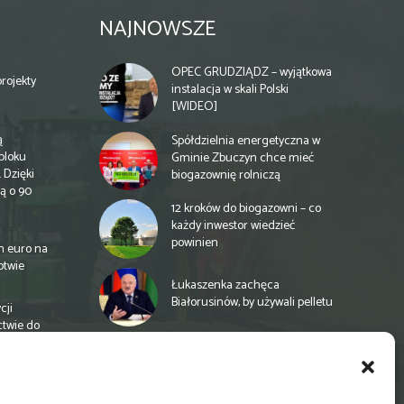
NAJNOWSZE
OPEC GRUDZIĄDZ – wyjątkowa
rojekty
instalacja w skali Polski
[WIDEO]
ą
Spółdzielnia energetyczna w
bloku
Gminie Zbuczyn chce mieć
 Dzięki
biogazownię rolniczą
ą o 90
12 kroków do biogazowni – co
każdy inwestor wiedzieć
powinien
n euro na
otwie
Łukaszenka zachęca
Białorusinów, by używali pelletu
cji
ctwie do
„Czy po drodze Ci do PSZOKu?”
Wypełnij ankietę!
a
e