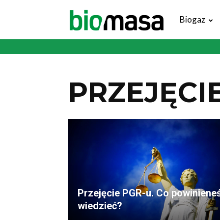
Magazyn
Biogaz
Biomasa
PRZEJĘC
Przejęcie PGR-u. Co powiniene
wiedzieć?