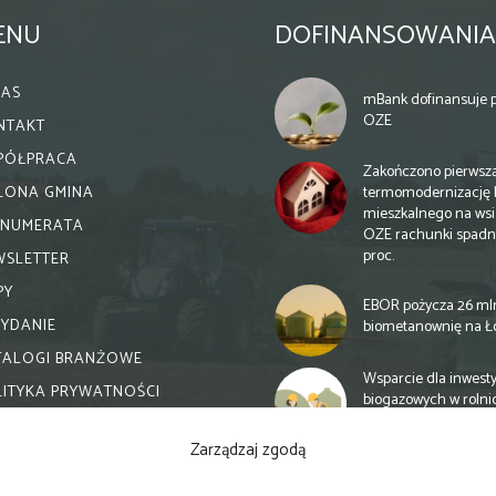
ENU
DOFINANSOWANIA
NAS
mBank dofinansuje p
OZE
NTAKT
PÓŁPRACA
Zakończono pierwsz
termomodernizację 
ELONA GMINA
mieszkalnego na wsi.
ENUMERATA
OZE rachunki spadn
proc.
WSLETTER
PY
EBOR pożycza 26 ml
WYDANIE
biometanownię na Ł
TALOGI BRANŻOWE
Wsparcie dla inwesty
LITYKA PRYWATNOŚCI
biogazowych w rolni
zmiany
Zarządzaj zgodą
Banki otwierają się n
inwestycje biogazow