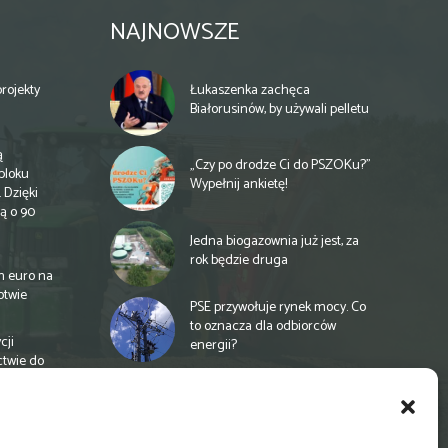
NAJNOWSZE
rojekty
Łukaszenka zachęca
Białorusinów, by używali pelletu
ą
„Czy po drodze Ci do PSZOKu?”
bloku
Wypełnij ankietę!
 Dzięki
ą o 90
Jedna biogazownia już jest, za
rok będzie druga
n euro na
otwie
PSE przywołuje rynek mocy. Co
to oznacza dla odbiorców
cji
energii?
ctwie do
Unia proponuje finansowanie
rolnictwa na nowych zasadach
a
e