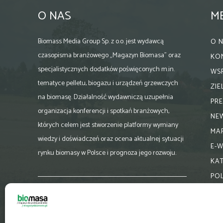
O NAS
M
Biomass Media Group Sp. z o.o. jest wydawcą
O 
czasopisma branżowego „Magazyn Biomasa” oraz
KO
specjalistycznych dodatków poświęconych m.in.
WS
tematyce pelletu, biogazu i urządzeń grzewczych
ZI
na biomasę. Działalność wydawniczą uzupełnia
PR
organizacja konferencji i spotkań branżowych,
NE
których celem jest stworzenie platformy wymiany
MA
wiedzy i doświadczeń oraz ocena aktualnej sytuacji
E-
rynku biomasy w Polsce i prognoza jego rozwoju.
KA
PO
Skontaktuj się z nami:
biuro@magazynbiomasa.pl