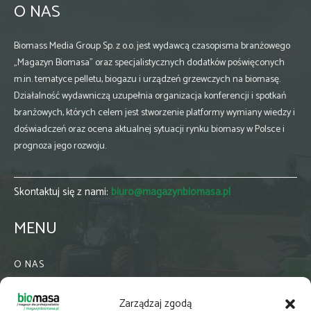
O NAS
Biomass Media Group Sp. z o.o. jest wydawcą czasopisma branżowego
„Magazyn Biomasa” oraz specjalistycznych dodatków poświęconych
m.in. tematyce pelletu, biogazu i urządzeń grzewczych na biomasę.
Działalność wydawniczą uzupełnia organizacja konferencji i spotkań
branżowych, których celem jest stworzenie platformy wymiany wiedzy i
doświadczeń oraz ocena aktualnej sytuacji rynku biomasy w Polsce i
prognoza jego rozwoju.
Skontaktuj się z nami:
biuro@magazynbiomasa.pl
MENU
O NAS
KONTAKT
Zarządzaj zgodą
WSPÓŁPRACA