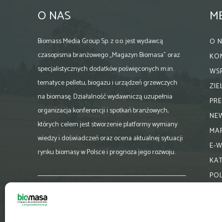
O NAS
M
Biomass Media Group Sp. z o.o. jest wydawcą
O 
czasopisma branżowego „Magazyn Biomasa” oraz
KO
specjalistycznych dodatków poświęconych m.in.
WS
tematyce pelletu, biogazu i urządzeń grzewczych
ZI
na biomasę. Działalność wydawniczą uzupełnia
PR
organizacja konferencji i spotkań branżowych,
NE
których celem jest stworzenie platformy wymiany
MA
wiedzy i doświadczeń oraz ocena aktualnej sytuacji
E-
rynku biomasy w Polsce i prognoza jego rozwoju.
KA
PO
Skontaktuj się z nami:
biuro@magazynbiomasa.pl