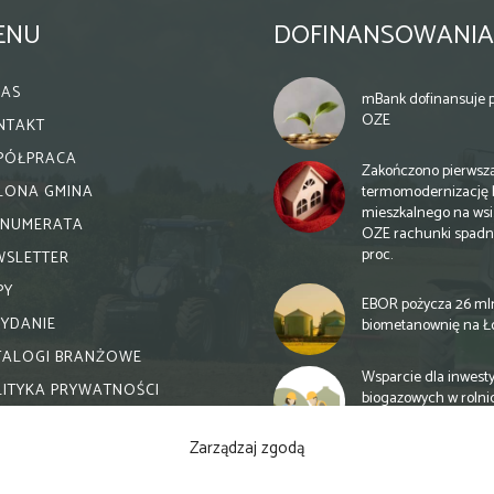
ENU
DOFINANSOWANIA
NAS
mBank dofinansuje p
OZE
NTAKT
PÓŁPRACA
Zakończono pierwsz
termomodernizację 
ELONA GMINA
mieszkalnego na wsi.
ENUMERATA
OZE rachunki spadn
proc.
WSLETTER
PY
EBOR pożycza 26 ml
WYDANIE
biometanownię na Ł
TALOGI BRANŻOWE
Wsparcie dla inwesty
LITYKA PRYWATNOŚCI
biogazowych w rolni
zmiany
Zarządzaj zgodą
Banki otwierają się n
inwestycje biogazow