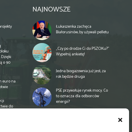
NAJNOWSZE
rojekty
Łukaszenka zachęca
Białorusinów, by używali pelletu
ą
„Czy po drodze Ci do PSZOKu?”
bloku
Wypełnij ankietę!
 Dzięki
ą o 90
Jedna biogazownia już jest, za
rok będzie druga
n euro na
otwie
PSE przywołuje rynek mocy. Co
to oznacza dla odbiorców
cji
energii?
ctwie do
Unia proponuje finansowanie
rolnictwa na nowych zasadach
a
e