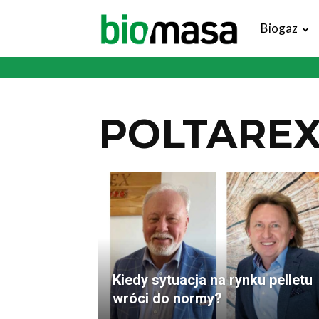
Magazyn
Biogaz
Biomasa
POLTARE
Kiedy sytuacja na rynku pelletu
wróci do normy?