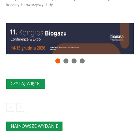
kopalnych towarzyszy stały...
CZYTAJ WIĘCEJ
NAJNOWSZE WYDANIE