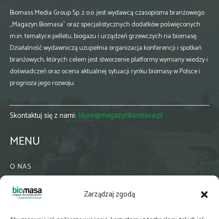
Biomass Media Group Sp. z o.o. jest wydawcą czasopisma branżowego
„Magazyn Biomasa” oraz specjalistycznych dodatków poświęconych
m.in. tematyce pelletu, biogazu i urządzeń grzewczych na biomasę.
Działalność wydawniczą uzupełnia organizacja konferencji i spotkań
branżowych, których celem jest stworzenie platformy wymiany wiedzy i
doświadczeń oraz ocena aktualnej sytuacji rynku biomasy w Polsce i
prognoza jego rozwoju.
Skontaktuj się z nami:
biuro@magazynbiomasa.pl
MENU
O NAS
KONTAKT
Zarządzaj zgodą
WSPÓŁPRACA
ZIELONA GMINA