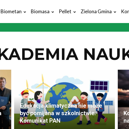
Biometan
Biomasa
Pellet
Zielona Gmina
Kon
KADEMIA NAU
Edukacja klimatyczna nie może
a
być pomijana w szkolnictwie.
K
Komunikat PAN
na