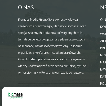
O NAS
M
Biomass Media Group Sp. z o.o. jest wydawcą
O 
czasopisma branżowego „Magazyn Biomasa” oraz
KO
specjalistycznych dodatków poświęconych m.in.
WS
tematyce pelletu, biogazu i urządzeń grzewczych
ZI
na biomasę. Działalność wydawniczą uzupełnia
PR
organizacja konferencji i spotkań branżowych,
NE
których celem jest stworzenie platformy wymiany
MA
wiedzy i doświadczeń oraz ocena aktualnej sytuacji
E-
rynku biomasy w Polsce i prognoza jego rozwoju.
KA
PO
Skontaktuj się z nami:
biuro@magazynbiomasa.pl