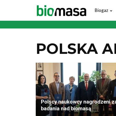
Magazyn
Biogaz
Biomasa
POLSKA A
Polscy naukowcy nagrodzeni z
badania nad biomasą