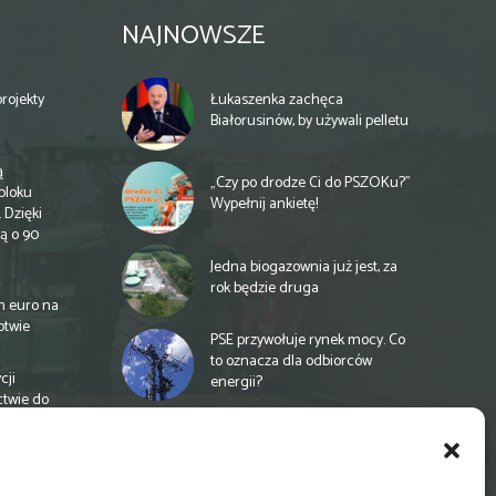
NAJNOWSZE
rojekty
Łukaszenka zachęca
Białorusinów, by używali pelletu
ą
„Czy po drodze Ci do PSZOKu?”
bloku
Wypełnij ankietę!
 Dzięki
ą o 90
Jedna biogazownia już jest, za
rok będzie druga
n euro na
otwie
PSE przywołuje rynek mocy. Co
to oznacza dla odbiorców
cji
energii?
ctwie do
Unia proponuje finansowanie
rolnictwa na nowych zasadach
a
e