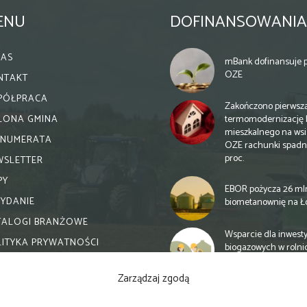
ENU
DOFINANSOWANIA
NAS
mBank dofinansuje p
OZE
NTAKT
PÓŁPRACA
Zakończono pierwsz
termomodernizację 
ELONA GMINA
mieszkalnego na wsi.
ENUMERATA
OZE rachunki spadn
proc.
WSLETTER
PY
EBOR pożycza 26 ml
WYDANIE
biometanownię na Ł
TALOGI BRANŻOWE
Wsparcie dla inwesty
LITYKA PRYWATNOŚCI
biogazowych w rolni
zmiany
Zarządzaj zgodą
Banki otwierają się n
inwestycje biogazow