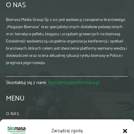
O NAS
Biomass Media Group Sp. z o.o. jest wydawcą czasopisma branżowego
„Magazyn Biomasa” oraz specjalistycznych dodatków poświęconych
m.in. tematyce pelletu, biogazu i urządzeń grzewczych na biomasę.
Działalność wydawniczą uzupełnia organizacja konferencji i spotkań
branżowych, których celem jest stworzenie platformy wymiany wiedzy i
doświadczeń oraz ocena aktualnej sytuacji rynku biomasy w Polsce i
prognoza jego rozwoju.
Skontaktuj się z nami:
biuro@magazynbiomasa.pl
MENU
O NAS
KONTAKT
Zarządzaj zgodą
WSPÓŁPRACA