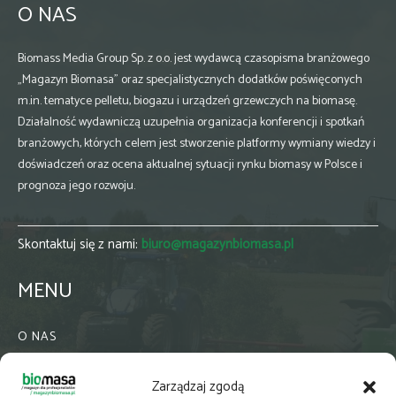
O NAS
Biomass Media Group Sp. z o.o. jest wydawcą czasopisma branżowego
„Magazyn Biomasa” oraz specjalistycznych dodatków poświęconych
m.in. tematyce pelletu, biogazu i urządzeń grzewczych na biomasę.
Działalność wydawniczą uzupełnia organizacja konferencji i spotkań
branżowych, których celem jest stworzenie platformy wymiany wiedzy i
doświadczeń oraz ocena aktualnej sytuacji rynku biomasy w Polsce i
prognoza jego rozwoju.
Skontaktuj się z nami:
biuro@magazynbiomasa.pl
MENU
O NAS
KONTAKT
Zarządzaj zgodą
WSPÓŁPRACA