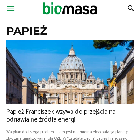
Magazyn
PAPIEŻ
Biomasa
Papież Franciszek wzywa do przejścia na
odnawialne źródła energii
Watykan dostrzega problem, jakim jest nadmierna eksploatacja planety i
zbyt zmarginalizowana rola OZE. W “Laudate Deum” papież Franciszek