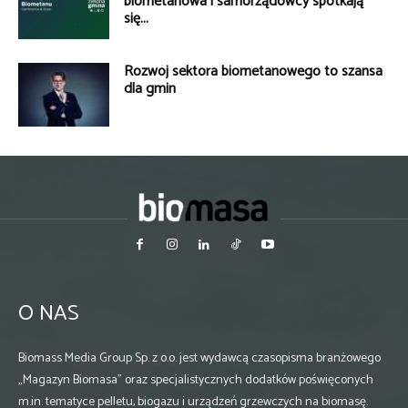
biometanowa i samorządowcy spotkają
się...
Rozwój sektora biometanowego to szansa
dla gmin
O NAS
Biomass Media Group Sp. z o.o. jest wydawcą czasopisma branżowego
„Magazyn Biomasa” oraz specjalistycznych dodatków poświęconych
m.in. tematyce pelletu, biogazu i urządzeń grzewczych na biomasę.