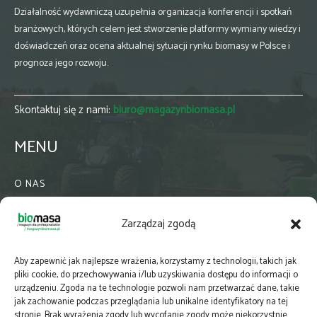
Działalność wydawniczą uzupełnia organizacja konferencji i spotkań
branżowych, których celem jest stworzenie platformy wymiany wiedzy i
doświadczeń oraz ocena aktualnej sytuacji rynku biomasy w Polsce i
prognoza jego rozwoju.
Skontaktuj się z nami:
biuro@magazynbiomasa.pl
MENU
O NAS
KONTAKT
Zarządzaj zgodą
WSPÓŁPRACA
ZIELONA GMINA
Aby zapewnić jak najlepsze wrażenia, korzystamy z technologii, takich jak
PRENUMERATA
pliki cookie, do przechowywania i/lub uzyskiwania dostępu do informacji o
urządzeniu. Zgoda na te technologie pozwoli nam przetwarzać dane, takie
NEWSLETTER
jak zachowanie podczas przeglądania lub unikalne identyfikatory na tej
MAPY
stronie. Brak wyrażenia zgody lub wycofanie zgody może niekorzystnie