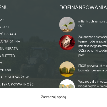
ENU
DOFINANSOWANIA
NAS
mBank dofinansuje p
OZE
NTAKT
PÓŁPRACA
Zakończono pierwsz
termomodernizację 
ELONA GMINA
mieszkalnego na wsi.
ENUMERATA
OZE rachunki spadn
proc.
WSLETTER
PY
EBOR pożycza 26 ml
WYDANIE
biometanownię na Ł
TALOGI BRANŻOWE
Wsparcie dla inwesty
LITYKA PRYWATNOŚCI
biogazowych w rolni
zmiany
Zarządzaj zgodą
Banki otwierają się n
inwestycje biogazow