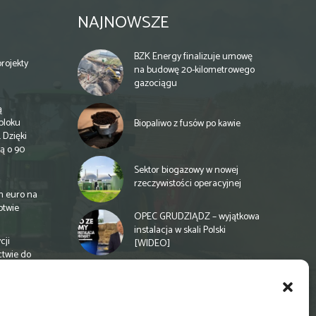
NAJNOWSZE
BZK Energy finalizuje umowę
rojekty
na budowę 20-kilometrowego
gazociągu
ą
bloku
Biopaliwo z fusów po kawie
 Dzięki
ą o 90
Sektor biogazowy w nowej
rzeczywistości operacyjnej
n euro na
otwie
OPEC GRUDZIĄDZ – wyjątkowa
instalacja w skali Polski
cji
[WIDEO]
ctwie do
Spółdzielnia energetyczna w
Gminie Zbuczyn chce mieć
biogazownię rolniczą
a
e