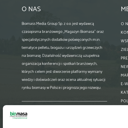
O NAS
M
Biomass Media Group Sp. z o.o. jest wydawcą
O 
czasopisma branżowego „Magazyn Biomasa” oraz
KO
specjalistycznych dodatków poświęconych m.in.
WS
tematyce pelletu, biogazu i urządzeń grzewczych
ZI
na biomasę. Działalność wydawniczą uzupełnia
PR
organizacja konferencji i spotkań branżowych,
NE
których celem jest stworzenie platformy wymiany
MA
wiedzy i doświadczeń oraz ocena aktualnej sytuacji
E-
rynku biomasy w Polsce i prognoza jego rozwoju.
KA
PO
Skontaktuj się z nami:
biuro@magazynbiomasa.pl