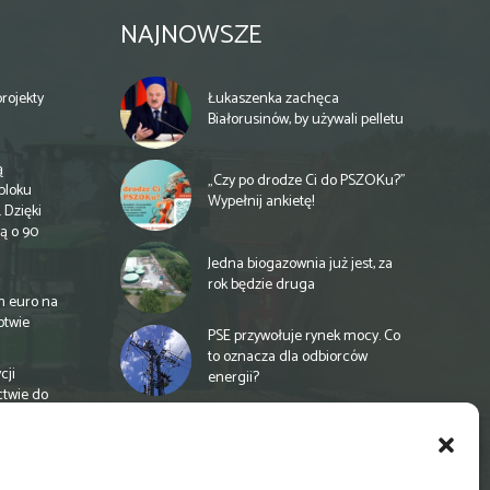
NAJNOWSZE
rojekty
Łukaszenka zachęca
Białorusinów, by używali pelletu
ą
„Czy po drodze Ci do PSZOKu?”
bloku
Wypełnij ankietę!
 Dzięki
ą o 90
Jedna biogazownia już jest, za
rok będzie druga
n euro na
otwie
PSE przywołuje rynek mocy. Co
to oznacza dla odbiorców
cji
energii?
ctwie do
Unia proponuje finansowanie
rolnictwa na nowych zasadach
a
e