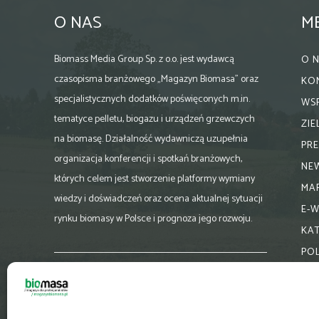
O NAS
M
Biomass Media Group Sp. z o.o. jest wydawcą
O 
czasopisma branżowego „Magazyn Biomasa” oraz
KO
specjalistycznych dodatków poświęconych m.in.
WS
tematyce pelletu, biogazu i urządzeń grzewczych
ZI
na biomasę. Działalność wydawniczą uzupełnia
PR
organizacja konferencji i spotkań branżowych,
NE
których celem jest stworzenie platformy wymiany
MA
wiedzy i doświadczeń oraz ocena aktualnej sytuacji
E-
rynku biomasy w Polsce i prognoza jego rozwoju.
KA
PO
Skontaktuj się z nami:
biuro@magazynbiomasa.pl