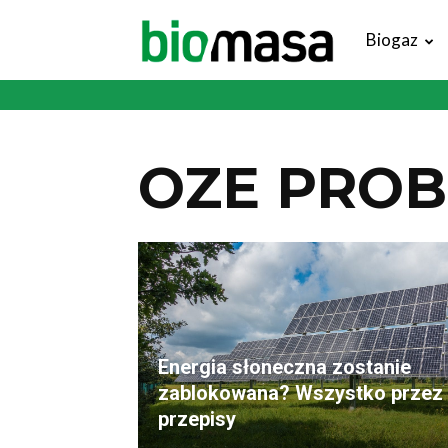
Magazyn
Biogaz
Biomasa
OZE PRO
Energia słoneczna zostanie
zablokowana? Wszystko przez
przepisy