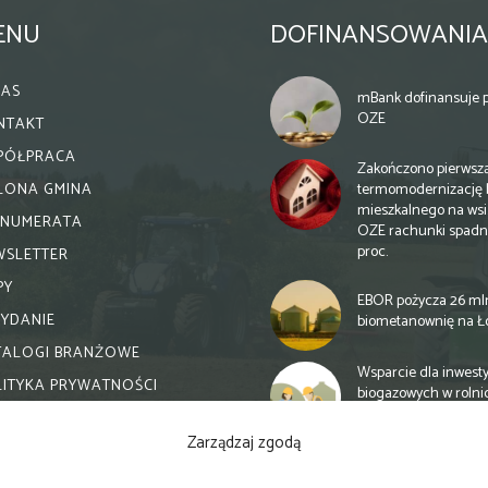
ENU
DOFINANSOWANIA
NAS
mBank dofinansuje p
OZE
NTAKT
PÓŁPRACA
Zakończono pierwsz
termomodernizację 
ELONA GMINA
mieszkalnego na wsi.
ENUMERATA
OZE rachunki spadn
proc.
WSLETTER
PY
EBOR pożycza 26 ml
WYDANIE
biometanownię na Ł
TALOGI BRANŻOWE
Wsparcie dla inwesty
LITYKA PRYWATNOŚCI
biogazowych w rolni
zmiany
Zarządzaj zgodą
Banki otwierają się n
inwestycje biogazow