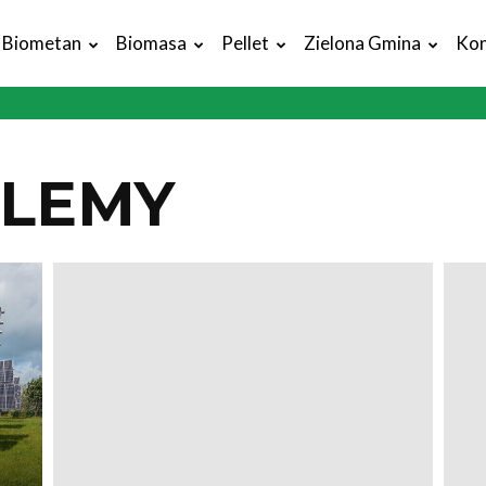
Biometan
Biomasa
Pellet
Zielona Gmina
Kon
BLEMY