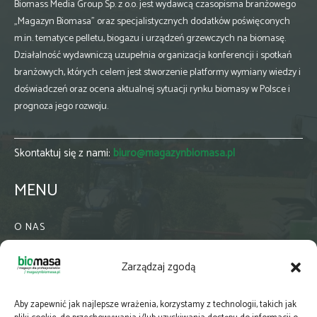
Biomass Media Group Sp. z o.o. jest wydawcą czasopisma branżowego
„Magazyn Biomasa” oraz specjalistycznych dodatków poświęconych
m.in. tematyce pelletu, biogazu i urządzeń grzewczych na biomasę.
Działalność wydawniczą uzupełnia organizacja konferencji i spotkań
branżowych, których celem jest stworzenie platformy wymiany wiedzy i
doświadczeń oraz ocena aktualnej sytuacji rynku biomasy w Polsce i
prognoza jego rozwoju.
Skontaktuj się z nami:
biuro@magazynbiomasa.pl
MENU
O NAS
KONTAKT
Zarządzaj zgodą
WSPÓŁPRACA
ZIELONA GMINA
Aby zapewnić jak najlepsze wrażenia, korzystamy z technologii, takich jak
PRENUMERATA