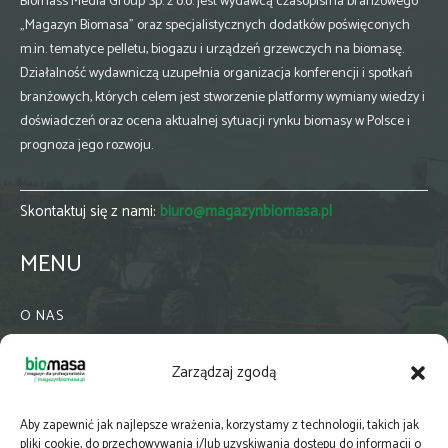
Biomass Media Group Sp. z o.o. jest wydawcą czasopisma branżowego
„Magazyn Biomasa” oraz specjalistycznych dodatków poświęconych
m.in. tematyce pelletu, biogazu i urządzeń grzewczych na biomasę.
Działalność wydawniczą uzupełnia organizacja konferencji i spotkań
branżowych, których celem jest stworzenie platformy wymiany wiedzy i
doświadczeń oraz ocena aktualnej sytuacji rynku biomasy w Polsce i
prognoza jego rozwoju.
Skontaktuj się z nami:
biuro@magazynbiomasa.pl
MENU
O NAS
KONTAKT
Zarządzaj zgodą
WSPÓŁPRACA
ZIELONA GMINA
Aby zapewnić jak najlepsze wrażenia, korzystamy z technologii, takich jak
PRENUMERATA
pliki cookie, do przechowywania i/lub uzyskiwania dostępu do informacji o