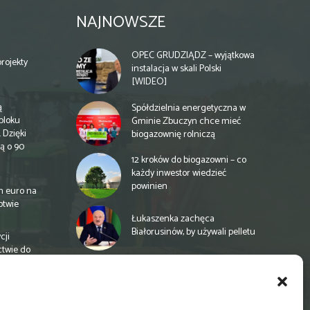
NAJNOWSZE
OPEC GRUDZIĄDZ – wyjątkowa
rojekty
instalacja w skali Polski
[WIDEO]
ą
Spółdzielnia energetyczna w
bloku
Gminie Zbuczyn chce mieć
 Dzięki
biogazownię rolniczą
ą o 90
12 kroków do biogazowni – co
każdy inwestor wiedzieć
powinien
n euro na
otwie
Łukaszenka zachęca
Białorusinów, by używali pelletu
cji
ctwie do
„Czy po drodze Ci do PSZOKu?”
Wypełnij ankietę!
a
e