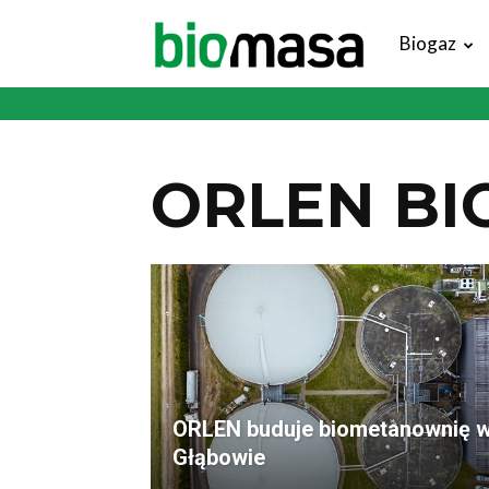
Magazyn
Biogaz
Biomasa
ORLEN BI
ORLEN buduje biometanownię 
Głąbowie