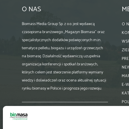
O NAS
M
Biomass Media Group Sp. z o.o. jest wydawcą
O 
czasopisma branżowego „Magazyn Biomasa” oraz
KO
specjalistycznych dodatków poświęconych m.in.
WS
tematyce pelletu, biogazu i urządzeń grzewczych
ZI
na biomasę. Działalność wydawniczą uzupełnia
PR
organizacja konferencji i spotkań branżowych,
NE
których celem jest stworzenie platformy wymiany
MA
wiedzy i doświadczeń oraz ocena aktualnej sytuacji
E-
rynku biomasy w Polsce i prognoza jego rozwoju.
KA
PO
Skontaktuj się z nami:
biuro@magazynbiomasa.pl