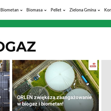
Biometan
Biomasa
Pellet
Zielona Gmina
Kon
OGAZ
w
ORLEN zwiększa zaangażowanie
w biogaz i biometan!