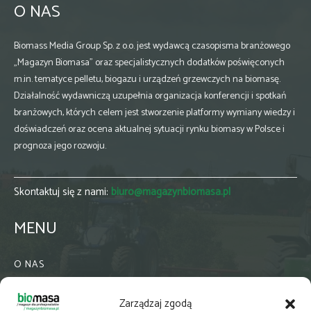
O NAS
Biomass Media Group Sp. z o.o. jest wydawcą czasopisma branżowego
„Magazyn Biomasa” oraz specjalistycznych dodatków poświęconych
m.in. tematyce pelletu, biogazu i urządzeń grzewczych na biomasę.
Działalność wydawniczą uzupełnia organizacja konferencji i spotkań
branżowych, których celem jest stworzenie platformy wymiany wiedzy i
doświadczeń oraz ocena aktualnej sytuacji rynku biomasy w Polsce i
prognoza jego rozwoju.
Skontaktuj się z nami:
biuro@magazynbiomasa.pl
MENU
O NAS
KONTAKT
Zarządzaj zgodą
WSPÓŁPRACA