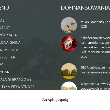
ENU
DOFINANSOWANIA
NAS
mBank dofinansuje p
OZE
NTAKT
PÓŁPRACA
Zakończono pierwsz
termomodernizację 
ELONA GMINA
mieszkalnego na wsi.
ENUMERATA
OZE rachunki spadn
proc.
WSLETTER
PY
EBOR pożycza 26 ml
WYDANIE
biometanownię na Ł
TALOGI BRANŻOWE
Wsparcie dla inwesty
LITYKA PRYWATNOŚCI
biogazowych w rolni
zmiany
Zarządzaj zgodą
Banki otwierają się n
inwestycje biogazow