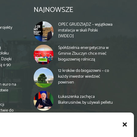
NAJNOWSZE
OPEC GRUDZIĄDZ – wyjątkowa
rojekty
instalacja w skali Polski
[WIDEO]
ą
Spółdzielnia energetyczna w
bloku
Gminie Zbuczyn chce mieć
 Dzięki
biogazownię rolniczą
ą o 90
12 kroków do biogazowni – co
każdy inwestor wiedzieć
powinien
n euro na
otwie
Łukaszenka zachęca
Białorusinów, by używali pelletu
cji
ctwie do
„Czy po drodze Ci do PSZOKu?”
Wypełnij ankietę!
a
e