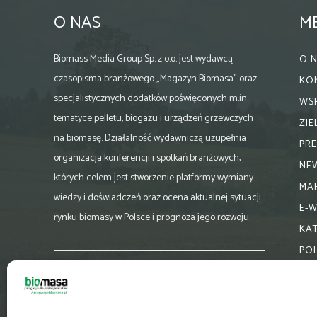
O NAS
M
Biomass Media Group Sp. z o.o. jest wydawcą
O 
czasopisma branżowego „Magazyn Biomasa” oraz
KO
specjalistycznych dodatków poświęconych m.in.
WS
tematyce pelletu, biogazu i urządzeń grzewczych
ZI
na biomasę. Działalność wydawniczą uzupełnia
PR
organizacja konferencji i spotkań branżowych,
NE
których celem jest stworzenie platformy wymiany
MA
wiedzy i doświadczeń oraz ocena aktualnej sytuacji
E-
rynku biomasy w Polsce i prognoza jego rozwoju.
KA
PO
Skontaktuj się z nami:
biuro@magazynbiomasa.pl