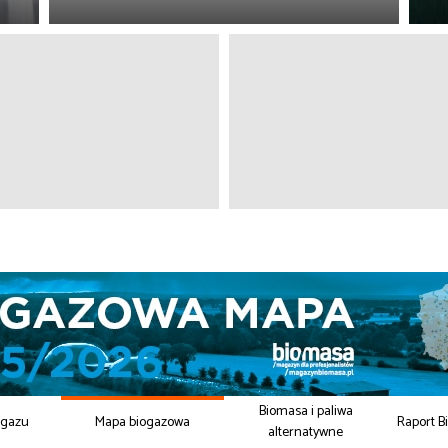
Biomasa i paliwa
ogazu
Mapa biogazowa
Raport B
alternatywne