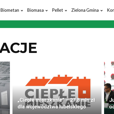
Biometan
Biomasa
Pellet
Zielona Gmina
Kon
ACJE
„Ciepłe mieszkanie” – 27,8 mln zł
J
dla województwa lubelskiego
o