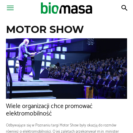
Magazyn
MOTOR SHOW
Biomasa
Wiele organizacji chce promować
elektromobilność
Odbywające się w Poznaniu targi Motor Show były okazją do rozmów
również o elektromobilności. O jej zaletach przekonywał m.in. minister