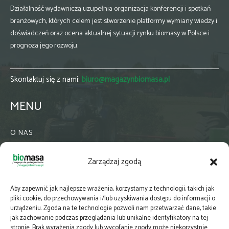
Działalność wydawniczą uzupełnia organizacja konferencji i spotkań
branżowych, których celem jest stworzenie platformy wymiany wiedzy i
doświadczeń oraz ocena aktualnej sytuacji rynku biomasy w Polsce i
prognoza jego rozwoju.
Skontaktuj się z nami:
biuro@magazynbiomasa.pl
MENU
O NAS
KONTAKT
Zarządzaj zgodą
WSPÓŁPRACA
ZIELONA GMINA
Aby zapewnić jak najlepsze wrażenia, korzystamy z technologii, takich jak
PRENUMERATA
pliki cookie, do przechowywania i/lub uzyskiwania dostępu do informacji o
urządzeniu. Zgoda na te technologie pozwoli nam przetwarzać dane, takie
NEWSLETTER
jak zachowanie podczas przeglądania lub unikalne identyfikatory na tej
MAPY
stronie. Brak wyrażenia zgody lub wycofanie zgody może niekorzystnie