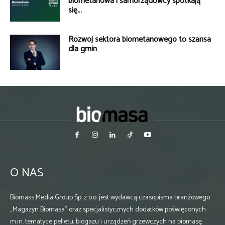
biometanowa i samorządowcy spotkają
się...
Rozwój sektora biometanowego to szansa
dla gmin
O NAS
Biomass Media Group Sp. z o.o. jest wydawcą czasopisma branżowego
„Magazyn Biomasa” oraz specjalistycznych dodatków poświęconych
m.in. tematyce pelletu, biogazu i urządzeń grzewczych na biomasę.