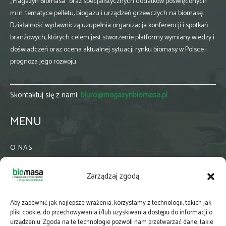
„Magazyn Biomasa” oraz specjalistycznych dodatków poświęconych
m.in. tematyce pelletu, biogazu i urządzeń grzewczych na biomasę.
Działalność wydawniczą uzupełnia organizacja konferencji i spotkań
branżowych, których celem jest stworzenie platformy wymiany wiedzy i
doświadczeń oraz ocena aktualnej sytuacji rynku biomasy w Polsce i
prognoza jego rozwoju.
Skontaktuj się z nami:
biuro@magazynbiomasa.pl
MENU
O NAS
KONTAKT
Zarządzaj zgodą
WSPÓŁPRACA
ZIELONA GMINA
Aby zapewnić jak najlepsze wrażenia, korzystamy z technologii, takich jak
PRENUMERATA
pliki cookie, do przechowywania i/lub uzyskiwania dostępu do informacji o
urządzeniu. Zgoda na te technologie pozwoli nam przetwarzać dane, takie
NEWSLETTER