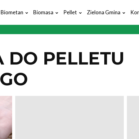
Biometan
Biomasa
Pellet
Zielona Gmina
Kon
A DO PELLETU
EGO