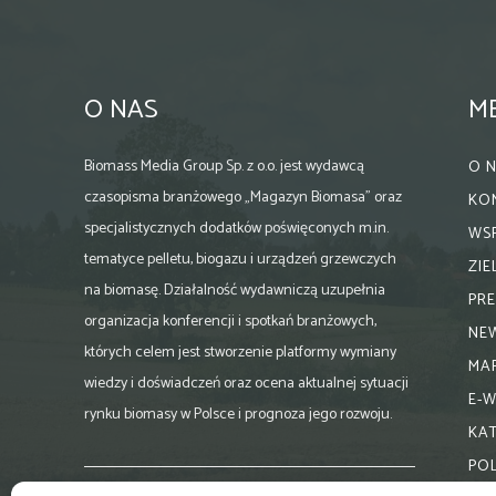
O NAS
M
Biomass Media Group Sp. z o.o. jest wydawcą
O 
czasopisma branżowego „Magazyn Biomasa” oraz
KO
specjalistycznych dodatków poświęconych m.in.
WS
tematyce pelletu, biogazu i urządzeń grzewczych
ZI
na biomasę. Działalność wydawniczą uzupełnia
PR
organizacja konferencji i spotkań branżowych,
NE
których celem jest stworzenie platformy wymiany
MA
wiedzy i doświadczeń oraz ocena aktualnej sytuacji
E-
rynku biomasy w Polsce i prognoza jego rozwoju.
KA
PO
Skontaktuj się z nami: