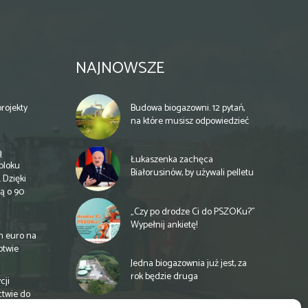
NAJNOWSZE
rojekty
Budowa biogazowni. 12 pytań,
na które musisz odpowiedzieć
ą
Łukaszenka zachęca
bloku
Białorusinów, by używali pelletu
 Dzięki
ą o 90
„Czy po drodze Ci do PSZOKu?”
Wypełnij ankietę!
n euro na
otwie
Jedna biogazownia już jest, za
rok będzie druga
cji
ctwie do