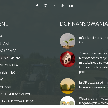
ENU
DOFINANSOWANIA
NAS
mBank dofinansuje p
OZE
NTAKT
PÓŁPRACA
Zakończono pierwsz
termomodernizację 
ELONA GMINA
mieszkalnego na wsi.
ENUMERATA
OZE rachunki spadn
proc.
WSLETTER
PY
EBOR pożycza 26 ml
WYDANIE
biometanownię na Ł
TALOGI BRANŻOWE
Wsparcie dla inwesty
LITYKA PRYWATNOŚCI
biogazowych w rolni
zmiany