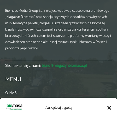
Biomass Media Group Sp. z o.o. jest wydawcą czasopisma branżowego
„Magazyn Biomasa” oraz specjalistycznych dodatków poświęconych
m.in. tematyce pelletu, biogazu i urządzeń grzewczych na biomasę.
Działalność wydawniczą uzupełnia organizacja konferencji i spotkań
branżowych, których celem jest stworzenie platformy wymiany wiedzy i
doświadczeń oraz ocena aktualnej sytuacji rynku biomasy w Polsce i
prognoza jego rozwoju.
Skontaktuj się z nami:
biuro@magazynbiomasa.pl
MENU
O NAS
KONTAKT
Zarządzaj zgodą
WSPÓŁPRACA
ZIELONA GMINA