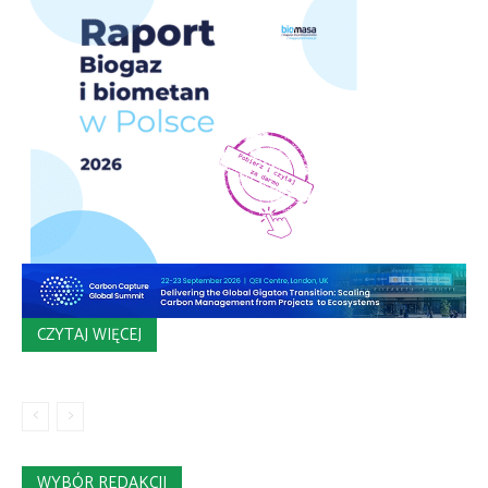
CZYTAJ WIĘCEJ
WYBÓR REDAKCJI