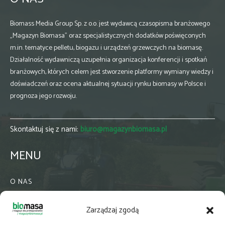
Biomass Media Group Sp. z o.o. jest wydawcą czasopisma branżowego
„Magazyn Biomasa” oraz specjalistycznych dodatków poświęconych
m.in. tematyce pelletu, biogazu i urządzeń grzewczych na biomasę.
Działalność wydawniczą uzupełnia organizacja konferencji i spotkań
branżowych, których celem jest stworzenie platformy wymiany wiedzy i
doświadczeń oraz ocena aktualnej sytuacji rynku biomasy w Polsce i
prognoza jego rozwoju.
Skontaktuj się z nami:
biuro@magazynbiomasa.pl
MENU
O NAS
KONTAKT
Zarządzaj zgodą
WSPÓŁPRACA