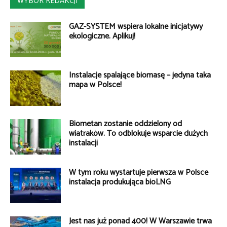
WYBÓR REDAKCJI
GAZ-SYSTEM wspiera lokalne inicjatywy
ekologiczne. Aplikuj!
Instalacje spalające biomasę – jedyna taka
mapa w Polsce!
Biometan zostanie oddzielony od
wiatraków. To odblokuje wsparcie dużych
instalacji
W tym roku wystartuje pierwsza w Polsce
instalacja produkująca bioLNG
Jest nas już ponad 400! W Warszawie trwa