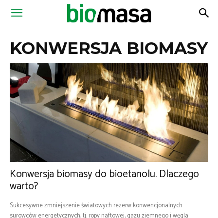
Magazyn
KONWERSJA BIOMASY
Biomasa
Konwersja biomasy do bioetanolu. Dlaczego
warto?
Sukcesywne zmniejszenie światowych rezerw konwencjonalnych
surowców energetycznych, tj. ropy naftowej, gazu ziemnego i węgla