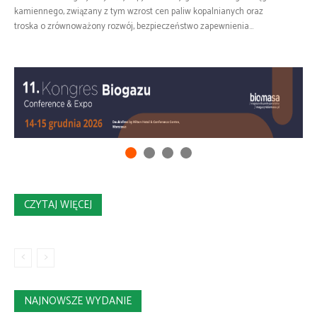
kamiennego, związany z tym wzrost cen paliw kopalnianych oraz
troska o zrównoważony rozwój, bezpieczeństwo zapewnienia...
CZYTAJ WIĘCEJ
NAJNOWSZE WYDANIE