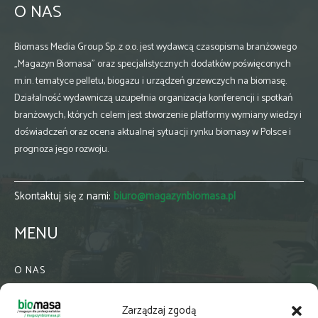
O NAS
Biomass Media Group Sp. z o.o. jest wydawcą czasopisma branżowego
„Magazyn Biomasa” oraz specjalistycznych dodatków poświęconych
m.in. tematyce pelletu, biogazu i urządzeń grzewczych na biomasę.
Działalność wydawniczą uzupełnia organizacja konferencji i spotkań
branżowych, których celem jest stworzenie platformy wymiany wiedzy i
doświadczeń oraz ocena aktualnej sytuacji rynku biomasy w Polsce i
prognoza jego rozwoju.
Skontaktuj się z nami:
biuro@magazynbiomasa.pl
MENU
O NAS
KONTAKT
Zarządzaj zgodą
WSPÓŁPRACA