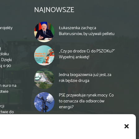
NAJNOWSZE
rojekty
Łukaszenka zachęca
Białorusinów, by używali pelletu
ą
„Czy po drodze Ci do PSZOKu?”
bloku
Wypełnij ankietę!
 Dzięki
ą o 90
Jedna biogazownia już jest, za
rok będzie druga
n euro na
otwie
PSE przywołuje rynek mocy. Co
to oznacza dla odbiorców
cji
energii?
ctwie do
Unia proponuje finansowanie
rolnictwa na nowych zasadach
a
e