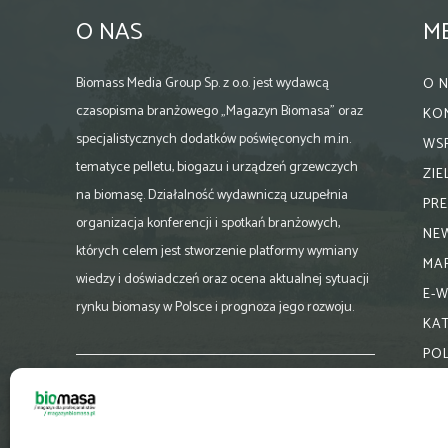
O NAS
M
Biomass Media Group Sp. z o.o. jest wydawcą
O 
czasopisma branżowego „Magazyn Biomasa” oraz
KO
specjalistycznych dodatków poświęconych m.in.
WS
tematyce pelletu, biogazu i urządzeń grzewczych
ZI
na biomasę. Działalność wydawniczą uzupełnia
PR
organizacja konferencji i spotkań branżowych,
NE
których celem jest stworzenie platformy wymiany
MA
wiedzy i doświadczeń oraz ocena aktualnej sytuacji
E-
rynku biomasy w Polsce i prognoza jego rozwoju.
KA
PO
Skontaktuj się z nami:
biuro@magazynbiomasa.pl