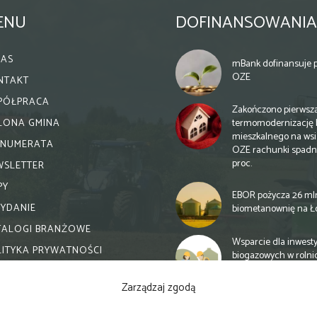
ENU
DOFINANSOWANIA
NAS
mBank dofinansuje p
OZE
NTAKT
PÓŁPRACA
Zakończono pierwsz
termomodernizację 
ELONA GMINA
mieszkalnego na wsi.
ENUMERATA
OZE rachunki spadn
proc.
WSLETTER
PY
EBOR pożycza 26 ml
WYDANIE
biometanownię na Ł
TALOGI BRANŻOWE
Wsparcie dla inwesty
LITYKA PRYWATNOŚCI
biogazowych w rolni
zmiany
Zarządzaj zgodą
Banki otwierają się n
inwestycje biogazow