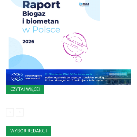
CZYTAJ WIĘCEJ
WYBÓR REDAKCJI