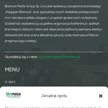
Biomass Media Group Sp. z o.o. jest wydawcą czasopisma branżowego
„Magazyn Biomasa” oraz specjalistycznych dodatków poświęconych
m.in. tematyce pelletu, biogazu i urządzeń grzewczych na biomasę.
Działalność wydawniczą uzupełnia organizacja konferencji i spotkań
branżowych, których celem jest stworzenie platformy wymiany wiedzy i
doświadczeń oraz ocena aktualnej sytuacji rynku biomasy w Polsce i
prognoza jego rozwoju.
Skontaktuj się z nami:
biuro@magazynbiomasa.pl
MENU
O NAS
KONTAKT
Zarządzaj zgodą
WSPÓŁPRACA
ZIELONA GMINA