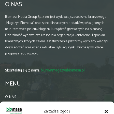
O NAS
Biomass Media Group Sp. z o.o. jest wydawcą czasopisma branżowego
„Magazyn Biomasa” oraz specjalistycznych dodatków poświęconych
m.in. tematyce pelletu, biogazu i urządzeń grzewczych na biomasę.
Działalność wydawniczą uzupełnia organizacja konferencji i spotkań
branżowych, których celem jest stworzenie platformy wymiany wiedzy i
doświadczeń oraz ocena aktualnej sytuacji rynku biomasy w Polsce i
prognoza jego rozwoju.
Skontaktuj się z nami:
biuro@magazynbiomasa.pl
MENU
O NAS
KONTAKT
Zarządzaj zgodą
WSPÓŁPRACA