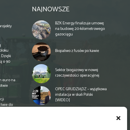
NAJNOWSZE
BZK Energy finalizuje umowę
rojekty
na budowę 20-kilometrowego
gazociągu
ą
bloku
Biopaliwo z fusów po kawie
 Dzięki
ą o 90
Sektor biogazowy w nowej
rzeczywistości operacyjnej
n euro na
otwie
OPEC GRUDZIĄDZ – wyjątkowa
instalacja w skali Polski
cji
[WIDEO]
ctwie do
Spółdzielnia energetyczna w
Gminie Zbuczyn chce mieć
biogazownię rolniczą
a
e