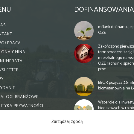
ENU
DOFINANSOWANIA
NAS
mBank dofinansuje p
OZE
NTAKT
PÓŁPRACA
Zakończono pierwsz
termomodernizację 
ELONA GMINA
mieszkalnego na wsi.
ENUMERATA
OZE rachunki spadn
proc.
WSLETTER
PY
EBOR pożycza 26 ml
WYDANIE
biometanownię na Ł
TALOGI BRANŻOWE
Wsparcie dla inwesty
LITYKA PRYWATNOŚCI
biogazowych w rolni
zmiany
Zarządzaj zgodą
Banki otwierają się n
inwestycje biogazow