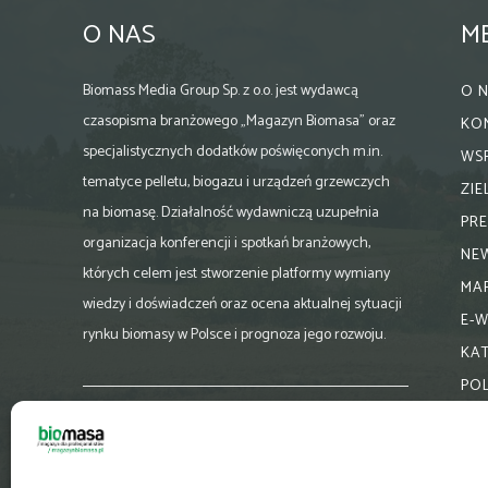
O NAS
M
Biomass Media Group Sp. z o.o. jest wydawcą
O 
czasopisma branżowego „Magazyn Biomasa” oraz
KO
specjalistycznych dodatków poświęconych m.in.
WS
tematyce pelletu, biogazu i urządzeń grzewczych
ZI
na biomasę. Działalność wydawniczą uzupełnia
PR
organizacja konferencji i spotkań branżowych,
NE
których celem jest stworzenie platformy wymiany
MA
wiedzy i doświadczeń oraz ocena aktualnej sytuacji
E-
rynku biomasy w Polsce i prognoza jego rozwoju.
KA
PO
Skontaktuj się z nami:
biuro@magazynbiomasa.pl