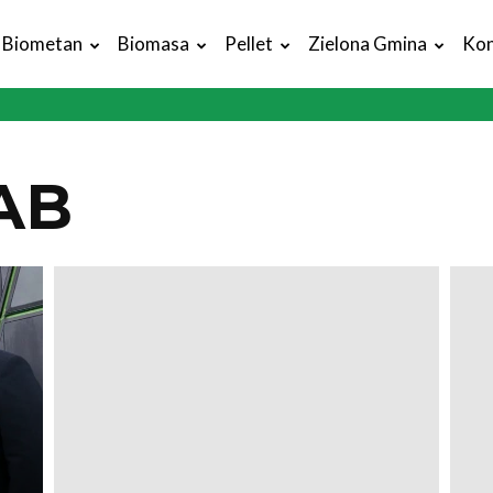
Biometan
Biomasa
Pellet
Zielona Gmina
Kon
AB