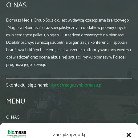
O NAS
Biomass Media Group Sp. z o.o. jest wydawcą czasopisma branżowego
„Magazyn Biomasa” oraz specjalistycznych dodatków poświęconych
m.in. tematyce pelletu, biogazu i urządzeń grzewczych na biomasę.
Działalność wydawniczą uzupełnia organizacja konferencji i spotkań
branżowych, których celem jest stworzenie platformy wymiany wiedzy i
doświadczeń oraz ocena aktualnej sytuacji rynku biomasy w Polsce i
prognoza jego rozwoju.
Skontaktuj się z nami:
biuro@magazynbiomasa.pl
MENU
O NAS
KONTAKT
Zarządzaj zgodą
WSPÓŁPRACA