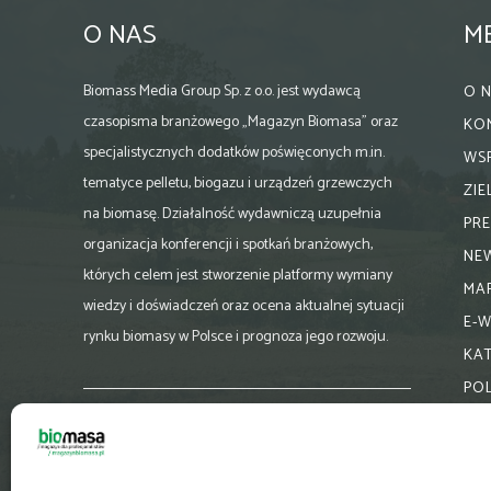
O NAS
M
Biomass Media Group Sp. z o.o. jest wydawcą
O 
czasopisma branżowego „Magazyn Biomasa” oraz
KO
specjalistycznych dodatków poświęconych m.in.
WS
tematyce pelletu, biogazu i urządzeń grzewczych
ZI
na biomasę. Działalność wydawniczą uzupełnia
PR
organizacja konferencji i spotkań branżowych,
NE
których celem jest stworzenie platformy wymiany
MA
wiedzy i doświadczeń oraz ocena aktualnej sytuacji
E-
rynku biomasy w Polsce i prognoza jego rozwoju.
KA
PO
Skontaktuj się z nami:
biuro@magazynbiomasa.pl