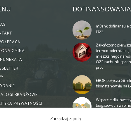
ENU
DOFINANSOWANIA
NAS
mBank dofinansuje p
OZE
NTAKT
PÓŁPRACA
Zakończono pierwsz
termomodernizację 
ELONA GMINA
mieszkalnego na wsi.
ENUMERATA
OZE rachunki spadn
proc.
WSLETTER
PY
EBOR pożycza 26 ml
WYDANIE
biometanownię na Ł
TALOGI BRANŻOWE
Wsparcie dla inwesty
LITYKA PRYWATNOŚCI
biogazowych w rolni
zmiany
Zarządzaj zgodą
Banki otwierają się n
inwestycje biogazow