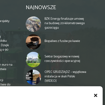
NAJNOWSZE
BZK Energy finalizuje umowę
rojekty
na budowę 20-kilometrowego
gazociągu
ą
bloku
Biopaliwo z fusów po kawie
 Dzięki
ą o 90
Sektor biogazowy w nowej
rzeczywistości operacyjnej
n euro na
otwie
OPEC GRUDZIĄDZ – wyjątkowa
instalacja w skali Polski
cji
[WIDEO]
ctwie do
Spółdzielnia energetyczna w
Gminie Zbuczyn chce mieć
biogazownię rolniczą
a
e