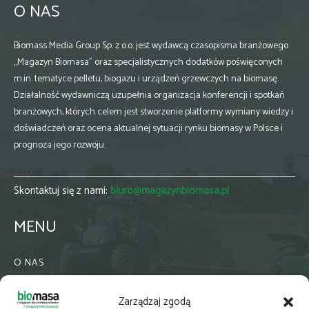
O NAS
Biomass Media Group Sp. z o.o. jest wydawcą czasopisma branżowego
„Magazyn Biomasa” oraz specjalistycznych dodatków poświęconych
m.in. tematyce pelletu, biogazu i urządzeń grzewczych na biomasę.
Działalność wydawniczą uzupełnia organizacja konferencji i spotkań
branżowych, których celem jest stworzenie platformy wymiany wiedzy i
doświadczeń oraz ocena aktualnej sytuacji rynku biomasy w Polsce i
prognoza jego rozwoju.
Skontaktuj się z nami:
biuro@magazynbiomasa.pl
MENU
O NAS
KONTAKT
Zarządzaj zgodą
WSPÓŁPRACA